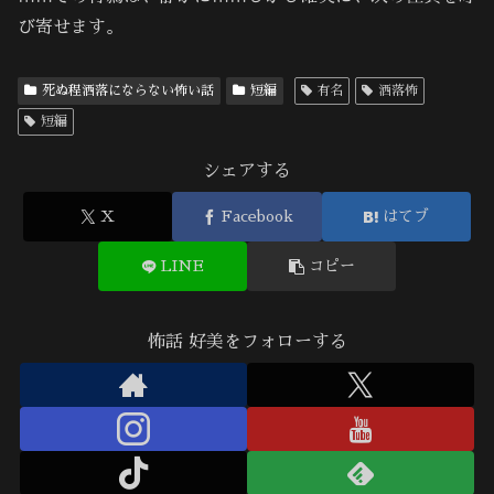
び寄せます。
死ぬ程洒落にならない怖い話
短編
有名
洒落怖
短編
シェアする
X
Facebook
はてブ
LINE
コピー
怖話 好美をフォローする