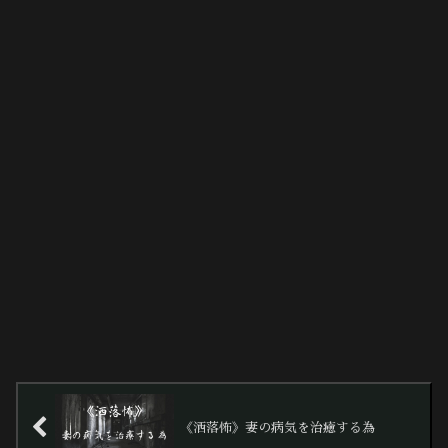
《洒落怖》妻の病気を治癒する為