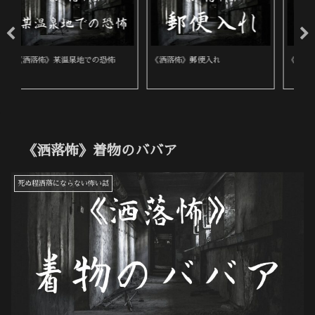
《洒落怖》ヤマ目
《洒落怖》判子屋の警告
《
《洒落怖》着物のババア
死ぬ程洒落にならない怖い話