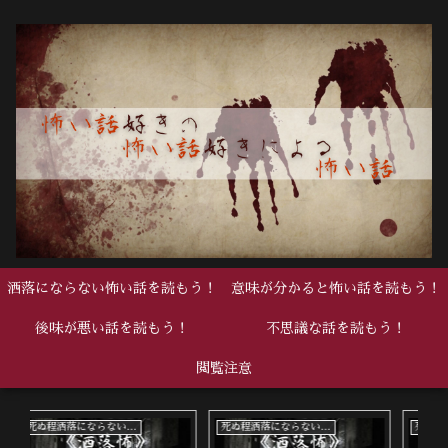
洒落にならない怖い話を読もう！
意味が分かると怖い話を読もう！
後味が悪い話を読もう！
不思議な話を読もう！
閲覧注意
死ぬ程洒落にならない怖い話
死ぬ程洒落にならない怖い話
中