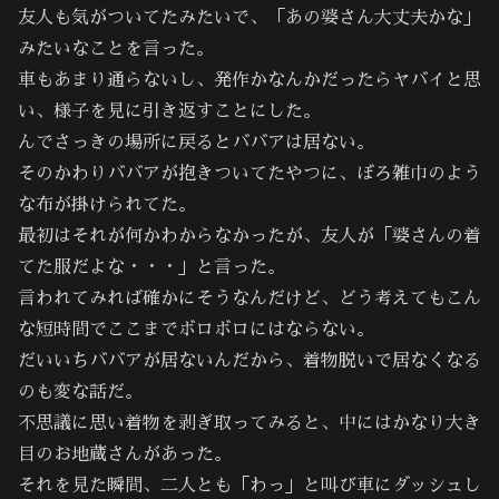
友人も気がついてたみたいで、「あの婆さん大丈夫かな」
みたいなことを言った。
車もあまり通らないし、発作かなんかだったらヤバイと思
い、様子を見に引き返すことにした。
んでさっきの場所に戻るとババアは居ない。
そのかわりババアが抱きついてたやつに、ぼろ雑巾のよう
な布が掛けられてた。
最初はそれが何かわからなかったが、友人が「婆さんの着
てた服だよな・・・」と言った。
言われてみれば確かにそうなんだけど、どう考えてもこん
な短時間でここまでボロボロにはならない。
だいいちババアが居ないんだから、着物脱いで居なくなる
のも変な話だ。
不思議に思い着物を剥ぎ取ってみると、中にはかなり大き
目のお地蔵さんがあった。
それを見た瞬間、二人とも「わっ」と叫び車にダッシュし