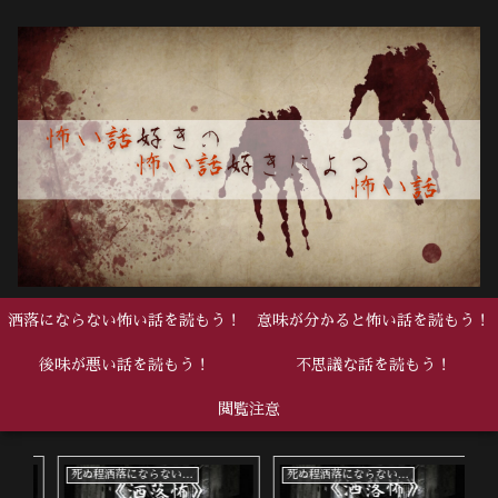
洒落にならない怖い話を読もう！
意味が分かると怖い話を読もう！
後味が悪い話を読もう！
不思議な話を読もう！
閲覧注意
死ぬ程洒落にならない怖い話
死ぬ程洒落にならない怖い話