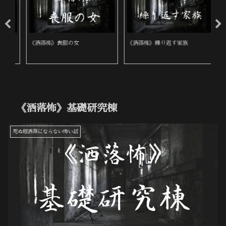
《洒落怖》喪服の女
《洒落怖》繰り返す家族
《
《洒落怖》基礎研究棟
死ぬ程洒落にならない怖い話