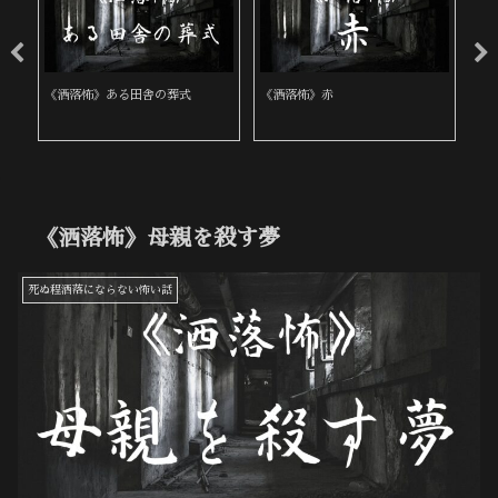
《洒落怖》ある田舎の葬式
《洒落怖》赤
《
《洒落怖》母親を殺す夢
死ぬ程洒落にならない怖い話