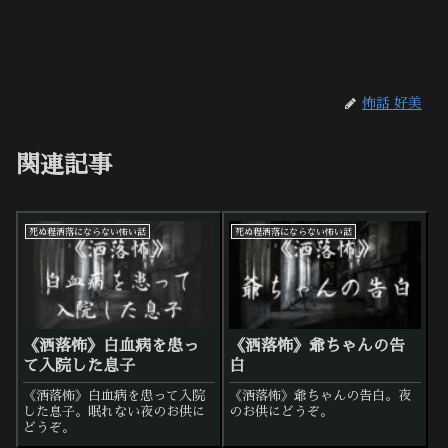
怖話 好美
関連記事
死ぬ程洒落にならない怖い話
死ぬ程洒落にならない怖い話
《洒落怖》白血病を患っ
《洒落怖》爺ちゃんの告
て入院した息子
白
《洒落怖》白血病を患って入院
《洒落怖》爺ちゃんの告白。夜
した息子。眠れない夜のお供に
のお供にどうぞ。
どうぞ。