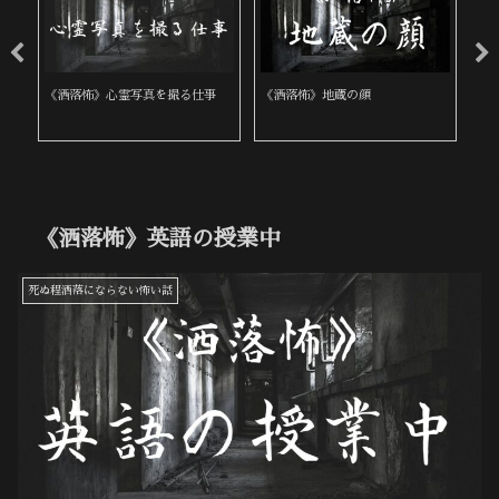
い
《洒落怖》心霊写真を撮る仕事
《洒落怖》地蔵の顔
《
《洒落怖》英語の授業中
死ぬ程洒落にならない怖い話