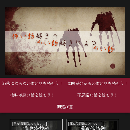
洒落にならない怖い話を読もう！
意味が分かると怖い話を読もう！
後味が悪い話を読もう！
不思議な話を読もう！
閲覧注意
死ぬ程洒落にならない怖い話
死ぬ程洒落にならない怖い話