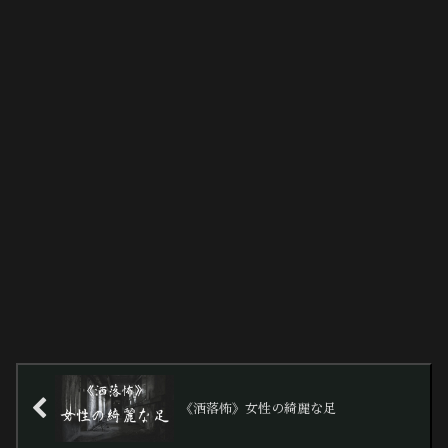
《洒落怖》女性の綺麗な足