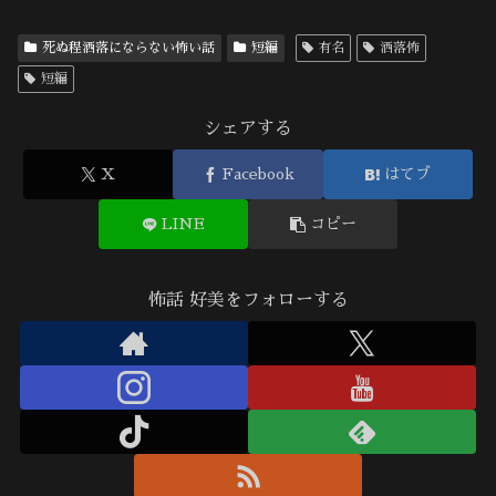
死ぬ程洒落にならない怖い話
短編
有名
洒落怖
短編
シェアする
X
Facebook
はてブ
LINE
コピー
怖話 好美をフォローする