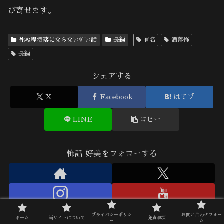
び寄せます。
死ぬ程洒落にならない怖い話
長編
有名
洒落怖
長編
シェアする
X
Facebook
はてブ
LINE
コピー
怖話 好美をフォローする
プライバシーポリシ
お問い合わせフォー
ホーム
当サイトについて
免責事項
ー
ム