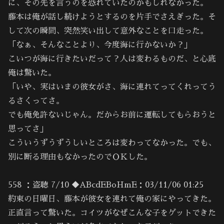
に、その先を言うのを恐れていたのかもしれなかった。
藤本は俺が話し続けようとするのを片手でさえぎった。そ
して次の瞬間、突然笑い出して意外なことを口走った。
「なぁ、そんなことより、今度海に行かないか？」
こいつが海に行きたいだって？人は変わるものだ、と心底
俺は驚いた。
「いや、実はいまの彼女がさ、海に連れてってくれってう
るさくってさ。
でも俺免許ないじゃん。だからお前に運転してもらおうと
思ってさ」
こういうずうずうしいところは変わってなかった。でも、
別に断る理由もなかったのでＯＫした。
558 ：盗聴 7/10 ◆ABcdEBoHmE：03/11/06 01:25
約束の日曜日、藤本が彼女を連れて俺の家にやってきた。
正直言って驚いた。コイツがなぜこんな子をゲットできた