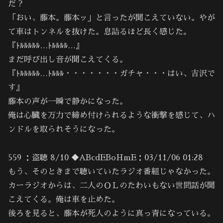
だ？
「おい、藤本。藤本ッ」と言ったが聞こえていない。やが
て車はトンネルを抜けた。息詰るほど長く感じた。
『ﾄﾙﾙﾙﾙﾙ…ﾄﾙﾙﾙﾙ…』
まだ呼び出し音が聞こえてくる。
『ﾄﾙﾙﾙﾙﾙ…ﾄﾙﾙﾙ・・・・・・・ガチャ・・・はい、吉沢で
す』
藤本の声が一瞬で静かになった。
俺は心臓を万力で締め付けられるような衝撃を感じて、ハ
ンドルを取られそうになった。
559 ：盗聴 8/10 ◆ABcdEBoHmE：03/11/06 01:28
もう、そのときまで聴いていたラジオ番組じゃなかった。
カーラジオからは、二人のＯＬのたわいもない世間話が聞
こえてくる。俺は車を止めた。
後ろを見ると、藤本が死人のように真っ青になっている。