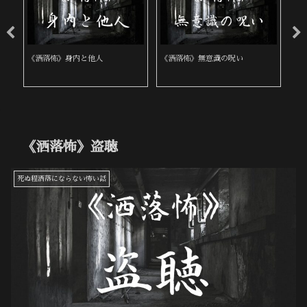
《洒落怖》身内と他人
《洒落怖》無意識の呪い
《
《洒落怖》盗聴
死ぬ程洒落にならない怖い話