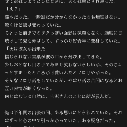
せて退社しようとしたときに、ある社員とすれ違った。
「え？」
藤本だった。一瞬誰だか分からなかったのも無理はない。
驚くほど彼は変わっていた。
ちょっと前までのヲタっぽい面影は微塵もなく、適度に日
焼けして髪も伸ばして、すっかり好青年に変身していた。
「実は彼女が出来た」
信じられない言葉が彼の口から飛び出してきた。
少しおとなし目の子であまり笑わないらしいが、そのちょ
っとすましたところが可愛いんだとノロけやがった。
そんなノロけ話をしていたが、やはり話の合間になるとお
互い表情が暗くなった。
何とはなしに自然に、吉沢さんのことに話が及んだ。
俺は半年間の出張の間、ある思いにとらわれていた。それ
はずっと心の中で引っかかっていた、ある疑念だった。