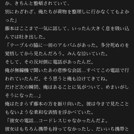
か、きちんと整頓されていて、
別にわざわざ、俺たちが荷物を整理しに行かなくてもよか
った」
藤本はここまで一気に話して、いったん大きく息を吸い込
んでは吐き出した。
「テーブルの脇に一冊のアルバムがあった。多分死ぬのを
覚悟してから見たんだろう。みんな泣いていた。
そして、その反対側に電話があったんだ。
俺が無線機で聞いたあの悲惨な会話…すべてこの電話で行
われていたんだ。そう思うと俺も泣けてきてね。
だけど次の瞬間、俺はあることに気がついて、めまいがし
そうになった…」
俺はたまらず藤本の方を振り向いた。彼は今まで見たこと
もないような柔和な表情を浮かべていた。
「彼女の電話…コードレスじゃなかったんだよ。
彼女はもちろん携帯も持ってなかったし、だいいち携帯と