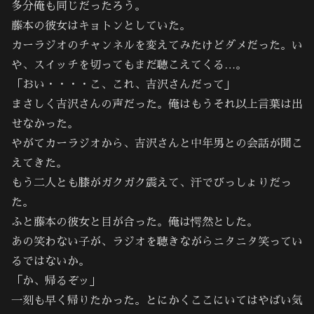
多分俺も同じだったろう。
藤本の彼女はキョトンとしていた。
カーラジオのチャンネルを変えてみたけどダメだった。い
や、スイッチを切ってもまだ聴こえてくる…。
「おい・・・・こ、これ、吉沢さんだって」
まさしく吉沢さんの声だった。俺はもうそれ以上言葉は出
せなかった。
やがてカーラジオから、吉沢さんと中年男との会話が聞こ
えてきた。
もう二人とも膝がガクガク震えて、汗でびっしょりだっ
た。
ふと藤本の彼女と目が合った。俺は愕然とした。
あの笑わない子が、ラジオを聴きながらニタニタ笑ってい
るではないか。
「か、帰るぞッ」
一刻も早く帰りたかった。とにかくここにいてはやばい気