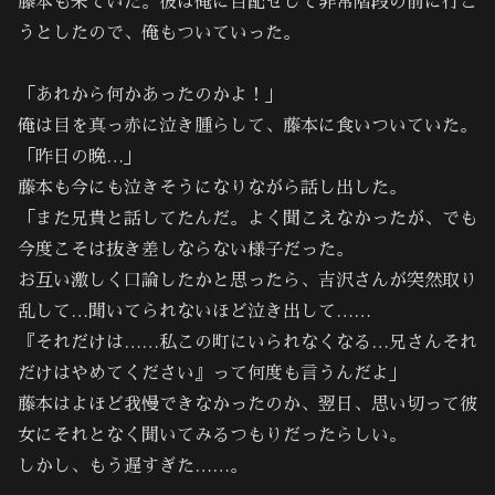
藤本も来ていた。彼は俺に目配せして非常階段の前に行こ
うとしたので、俺もついていった。
「あれから何かあったのかよ！」
俺は目を真っ赤に泣き腫らして、藤本に食いついていた。
「昨日の晩…」
藤本も今にも泣きそうになりながら話し出した。
「また兄貴と話してたんだ。よく聞こえなかったが、でも
今度こそは抜き差しならない様子だった。
お互い激しく口論したかと思ったら、吉沢さんが突然取り
乱して…聞いてられないほど泣き出して……
『それだけは……私この町にいられなくなる…兄さんそれ
だけはやめてください』って何度も言うんだよ」
藤本はよほど我慢できなかったのか、翌日、思い切って彼
女にそれとなく聞いてみるつもりだったらしい。
しかし、もう遅すぎた……。