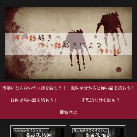
洒落にならない怖い話を読もう！
意味が分かると怖い話を読もう！
後味が悪い話を読もう！
不思議な話を読もう！
閲覧注意
死ぬ程洒落にならない怖い話
死ぬ程洒落にならない怖い話
中