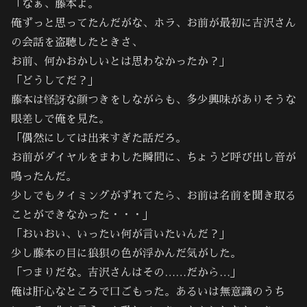
「なぁ、藤本よ。
俺ずっと思ってたんだがな、ホラ、お前が最初に吉沢さん
の会話を盗聴したときさ、
お前、何かおかしいとは思わなかったか？」
「どうしてだ？」
藤本は怪訝な顔つきをしながらも、多少興味がありそうな
眼差しで俺を見た。
「偶然にしては出来すぎた話だろ。
お前がダイヤルをまわした瞬間に、ちょうど呼び出し音が
鳴ったんだ。
少しでもタイミングがずれてたら、お前は名前を聞き取る
ことができなかった・・・」
「おいおい、いったい何が言いたいんだ？」
少し藤本の目に狼狽の色が浮かんだ気がした。
「つまりだな。吉沢さんはその……だから…」
俺は肝心なところで口ごもった。あるいは無意識のうち