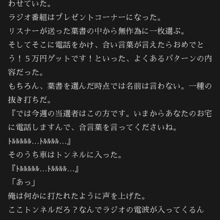
わせていた。
ラジオ番組はプレゼントコーナーになった。
リスナーが送った葉書の中から無作為に一枚選ぶ。
そしてそこに電話をかけ、合い言葉が言えたらおめでと
う！５万円ゲットです！といった、よくあるパターンの内
容だった。
もちろん、葉書を選んだ時点では名前は言わない。一種の
抜き打ちだ。
『では今週の当選者はこの方です。いまからあなたのお宅
に電話しますんで、合言葉を言ってくださいね。
ﾄﾙﾙﾙﾙﾙ…ﾄﾙﾙﾙﾙ…』
そのうち車はトンネルに入った。
『ﾄﾙﾙﾙﾙﾙ…ﾄﾙﾙﾙﾙ…』
「あっ」
俺は何かに打たれたように声を上げた。
ここトンネルだろ？なんでラジオの電波が入ってくるん