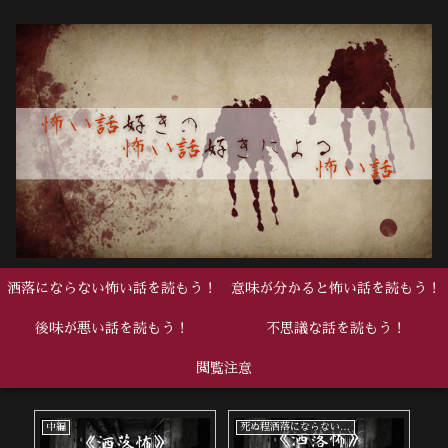
洒落にならない怖い話を読もう！
意味が分かると怖い話を読もう！
後味が悪い話を読もう！
不思議な話を読もう！
閲覧注意
中編
死ぬ程洒落にならない怖い話
中