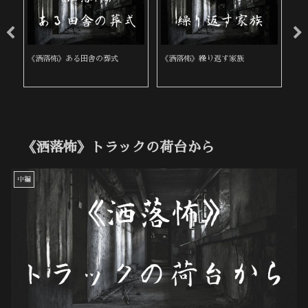
《洒落怖》ある田舎の葬式
《洒落怖》繰り返す家族
《
《洒落怖》トラックの荷台から
中編