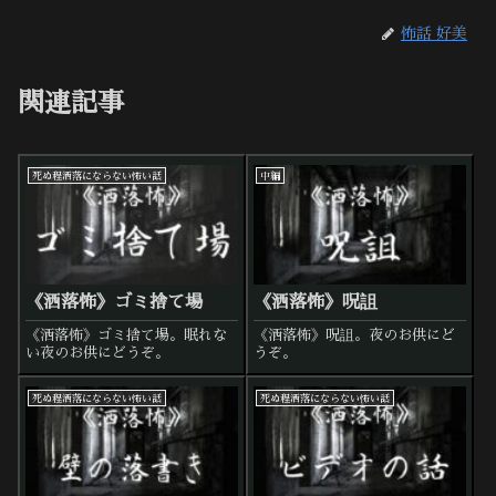
怖話 好美
関連記事
死ぬ程洒落にならない怖い話
中編
《洒落怖》ゴミ捨て場
《洒落怖》呪詛
《洒落怖》ゴミ捨て場。眠れな
《洒落怖》呪詛。夜のお供にど
い夜のお供にどうぞ。
うぞ。
死ぬ程洒落にならない怖い話
死ぬ程洒落にならない怖い話