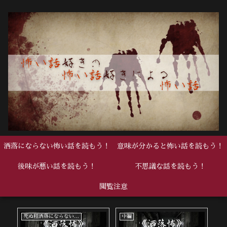
洒落にならない怖い話を読もう！
意味が分かると怖い話を読もう！
後味が悪い話を読もう！
不思議な話を読もう！
閲覧注意
死ぬ程洒落にならない怖い話
中編
中