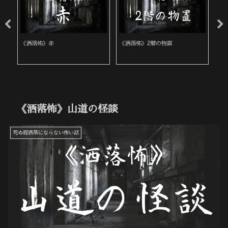
《洒落怖》赤
《洒落怖》2階の物置
《
《洒落怖》山道の怪談
死ぬ程洒落にならない怖い話