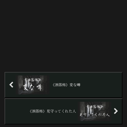
《洒落怖》変な噂
《洒落怖》見守ってくれた人