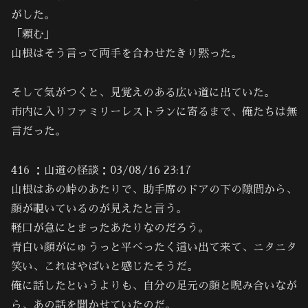
がした。
「頼む」
山根はそう言って両手を合わせたきり黙った。
そして気がつくと、見覚えのある広い道に出ていた。
市内に入りファミリーレストランに寄るまで、俺たちは無
言だった。
416 ：山道の怪談：03/08/16 23:17
山根はあの峠のあたりで、助手席のドアの下の隙間から、
顔が覗いているのが見えたと言う。
軽口が急にとまったあたりなのだろう。
青白い顔がにゅうっと平べったく這い出て来て、ニタニタ
笑い、これはやばいと感じたそうだ。
俺に話したというよりも、自分の足元の顔と睨み合いなが
ら、あの話を聞かせていたのだ。