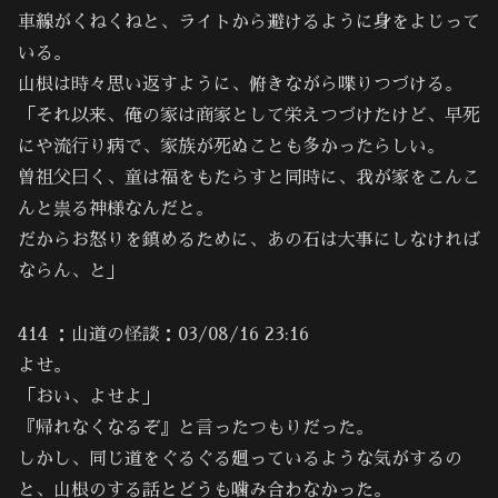
車線がくねくねと、ライトから避けるように身をよじって
いる。
山根は時々思い返すように、俯きながら喋りつづける。
「それ以来、俺の家は商家として栄えつづけたけど、早死
にや流行り病で、家族が死ぬことも多かったらしい。
曽祖父曰く、童は福をもたらすと同時に、我が家をこんこ
んと祟る神様なんだと。
だからお怒りを鎮めるために、あの石は大事にしなければ
ならん、と」
414 ：山道の怪談：03/08/16 23:16
よせ。
「おい、よせよ」
『帰れなくなるぞ』と言ったつもりだった。
しかし、同じ道をぐるぐる廻っているような気がするの
と、山根のする話とどうも噛み合わなかった。