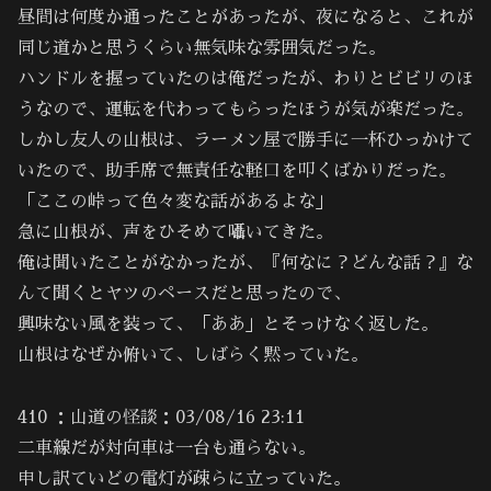
昼間は何度か通ったことがあったが、夜になると、これが
同じ道かと思うくらい無気味な雰囲気だった。
ハンドルを握っていたのは俺だったが、わりとビビリのほ
うなので、運転を代わってもらったほうが気が楽だった。
しかし友人の山根は、ラーメン屋で勝手に一杯ひっかけて
いたので、助手席で無責任な軽口を叩くばかりだった。
「ここの峠って色々変な話があるよな」
急に山根が、声をひそめて囁いてきた。
俺は聞いたことがなかったが、『何なに？どんな話？』な
んて聞くとヤツのペースだと思ったので、
興味ない風を装って、「ああ」とそっけなく返した。
山根はなぜか俯いて、しばらく黙っていた。
410 ：山道の怪談：03/08/16 23:11
二車線だが対向車は一台も通らない。
申し訳ていどの電灯が疎らに立っていた。