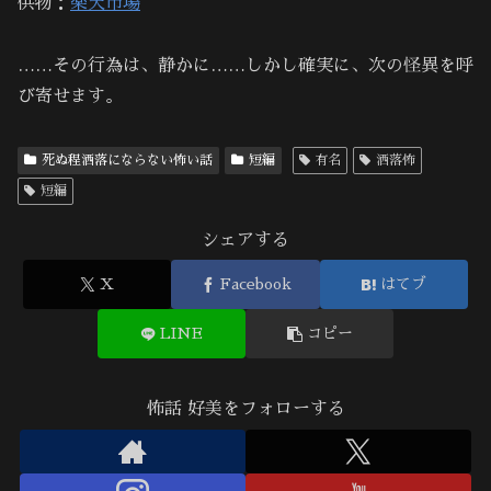
供物：
楽天市場
……その行為は、静かに……しかし確実に、次の怪異を呼
び寄せます。
死ぬ程洒落にならない怖い話
短編
有名
洒落怖
短編
シェアする
X
Facebook
はてブ
LINE
コピー
怖話 好美をフォローする