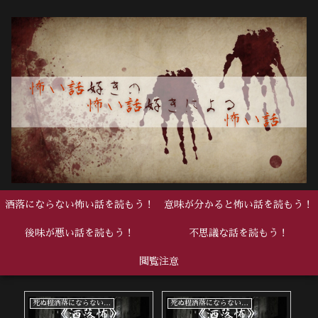
洒落にならない怖い話を読もう！
意味が分かると怖い話を読もう！
後味が悪い話を読もう！
不思議な話を読もう！
閲覧注意
死ぬ程洒落にならない怖い話
死ぬ程洒落にならない怖い話
中