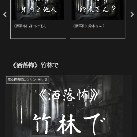
《洒落怖》身内と他人
《洒落怖》鈴木さん？
《
《洒落怖》竹林で
死ぬ程洒落にならない怖い話