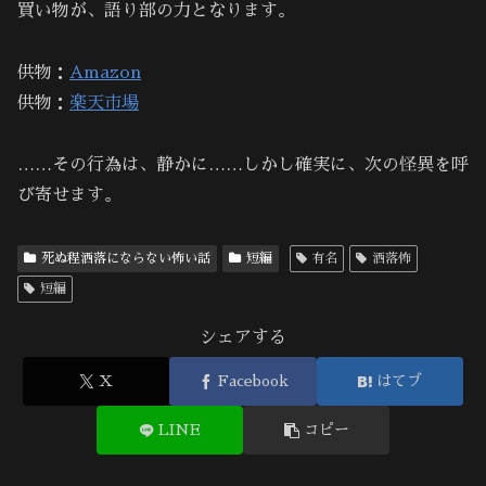
買い物が、語り部の力となります。
供物：
Amazon
供物：
楽天市場
……その行為は、静かに……しかし確実に、次の怪異を呼
び寄せます。
死ぬ程洒落にならない怖い話
短編
有名
洒落怖
短編
シェアする
X
Facebook
はてブ
LINE
コピー