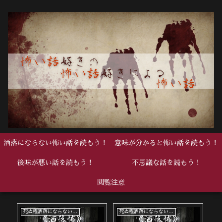
洒落にならない怖い話を読もう！
意味が分かると怖い話を読もう！
後味が悪い話を読もう！
不思議な話を読もう！
閲覧注意
死ぬ程洒落にならない怖い話
死ぬ程洒落にならない怖い話