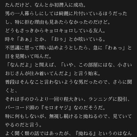
たんだけど、なんとか初潜入に成功。
男の一人暮らしにしては綺麗に片付いているほうだった
し、特に拒む理由も見あたらなかったのだけど。
どうもさっきからキョロキョロしている友人。
時々「あぁ」とか、「おぅ」とか呟いている。
不思議に思って問い詰めようとしたら、急に「わぁっ」と
目を見開いて叫んだ。
「なんだよ」と問えば、「いや、この部屋にはな、小さい
おじさんが住み着いてんだよ」と言う始末。
普段はそんなこと言わないような男だったので、さらに聞
くと、
それは手のひらより一回り程大きい、ランニングに股引、
バーコード頭の『モロオヤジ』なのだそうだ。
特に何もしないが、無視し続けると拗ねるので、見ていて
やるのだと言う。
よく聞く類の話ではあったが、『拗ねる』というのはなん