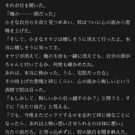
それが目を開いた。
「俺の―――頭だった」
小さな自分の生首と見つめあい、奴はついに心の底から悲
鳴を上げた。
「そして、小さなオヤジは嬉しそうに消えて行ったよ。本
当に嬉しそうに笑ってさ。
オヤジが消えて、俺の生首も一緒に消えても、自分の頭が
ちゃんと付いてるか、何度も確かめたね。
あれは、本当に怖かった。うん、完敗だったな」
その時上げた悲鳴と同じくらい、心の底から悔しいという
表情で奴は言った。
「もしかして、悔しいから引っ越すのか？」と問うと、す
ぐに「当たり前だ」と答える。
「でも、今度またビックリするのを忘れて同じ様なことに
なったら、あれ以上怖い思いさせられるのは体に悪い」
当たり前だろ。と突っ込めずに、奴の独白を聞き終えた。