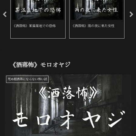
《洒落怖》某温泉地での恐怖
《洒落怖》雨の夜に来た女性
《
《洒落怖》モロオヤジ
死ぬ程洒落にならない怖い話