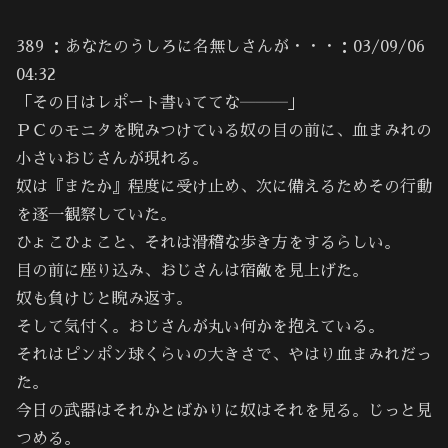
389 ：あなたのうしろに名無しさんが・・・：03/09/06
04:32
「その日はレポート書いててな―――」
ＰＣのモニタを睨みつけている奴の目の前に、血まみれの
小さいおじさんが現れる。
奴は『またか』程度に受け止め、次に備えるためその行動
を逐一観察していた。
ひょこひょこと、それは滑稽な歩き方をするらしい。
目の前に座り込み、おじさんは宿敵を見上げた。
奴も負けじと睨み返す。
そして気付く。おじさんが丸い何かを抱えている。
それはピンポン球くらいの大きさで、やはり血まみれだっ
た。
今日の武器はそれかとばかりに奴はそれを見る。じっと見
つめる。