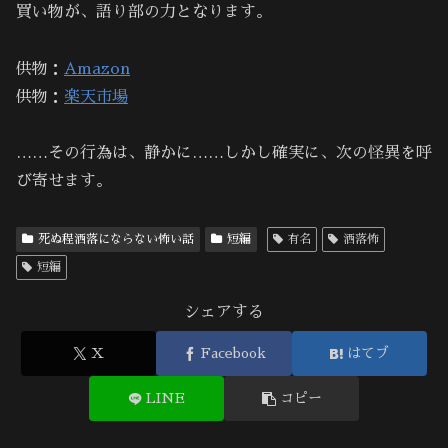
買い物が、語り部の力となります。
供物：
Amazon
供物：
楽天市場
……その行為は、静かに……しかし確実に、次の怪異を呼
び寄せます。
死ぬ程洒落にならない怖い話
短編
有名
洒落怖
短編
シェアする
X
Facebook
はてブ
LINE
コピー