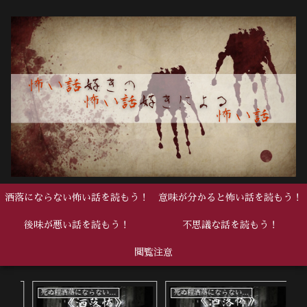
洒落にならない怖い話を読もう！
意味が分かると怖い話を読もう！
後味が悪い話を読もう！
不思議な話を読もう！
閲覧注意
死ぬ程洒落にならない怖い話
死ぬ程洒落にならない怖い話
中