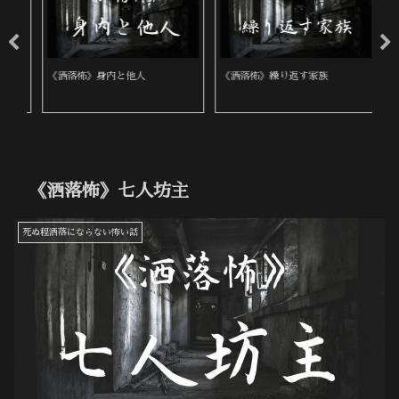
《洒落怖》身内と他人
《洒落怖》繰り返す家族
《
《洒落怖》七人坊主
死ぬ程洒落にならない怖い話