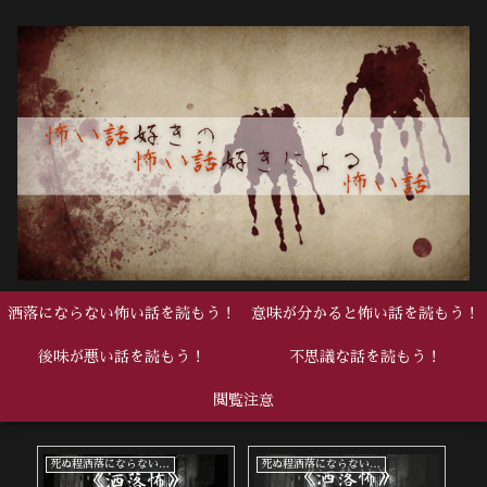
洒落にならない怖い話を読もう！
意味が分かると怖い話を読もう！
後味が悪い話を読もう！
不思議な話を読もう！
閲覧注意
死ぬ程洒落にならない怖い話
死ぬ程洒落にならない怖い話