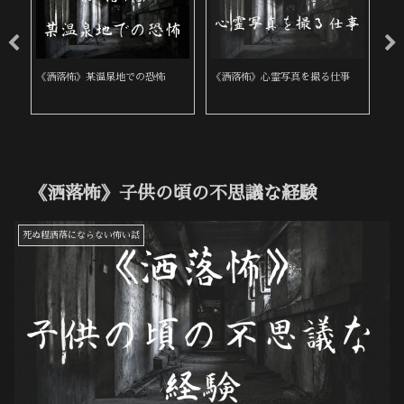
《洒落怖》某温泉地での恐怖
《洒落怖》心霊写真を撮る仕事
《
《洒落怖》子供の頃の不思議な経験
死ぬ程洒落にならない怖い話