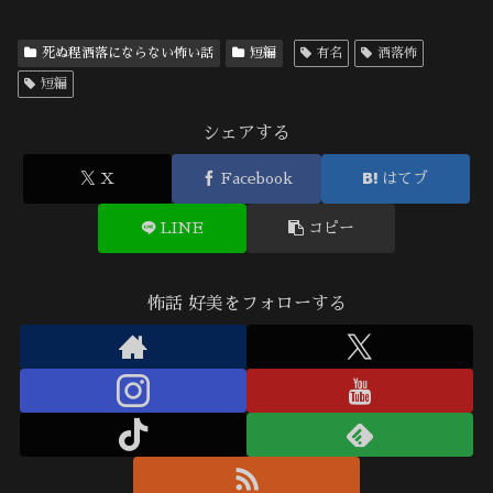
死ぬ程洒落にならない怖い話
短編
有名
洒落怖
短編
シェアする
X
Facebook
はてブ
LINE
コピー
怖話 好美をフォローする