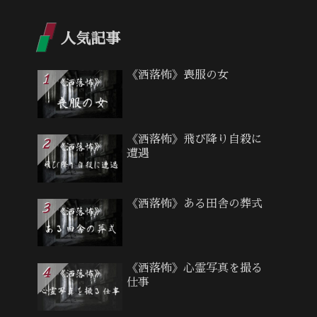
人気記事
《洒落怖》喪服の女
《洒落怖》飛び降り自殺に
遭遇
《洒落怖》ある田舎の葬式
《洒落怖》心霊写真を撮る
仕事