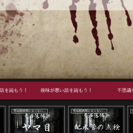
話を読もう！
後味が悪い話を読もう！
不思議
死ぬ程洒落にならない怖い話
死ぬ程洒落にならない怖い話