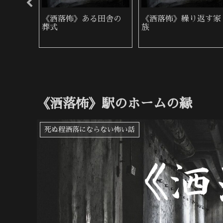
写真を
《洒落怖》ある田舎の
《洒落怖》繰り返す家
葬式
族
《洒落怖》駅のホームの縁
死ぬ程洒落にならない怖い話