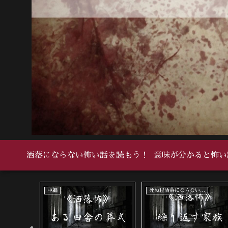
洒落にならない怖い話を読もう！
意味が分かると怖い
い怖い話
中編
死ぬ程洒落にならない怖い話