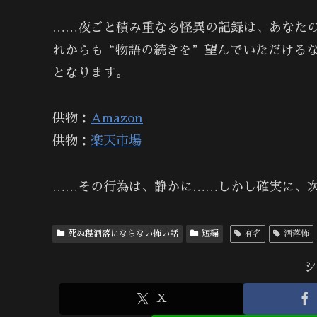
……夜ごと積み重なる怪異の記録は、あなた
れからも“物語の続きを”望んでいただける
となります。
供物：
Amazon
供物：
楽天市場
……その行為は、静かに……しかし確実に、
死ぬ程洒落にならない怖い話
短編
有名
洒落怖
シ
X