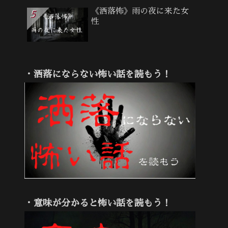
《洒落怖》雨の夜に来た女
性
・洒落にならない怖い話を読もう！
・意味が分かると怖い話を読もう！