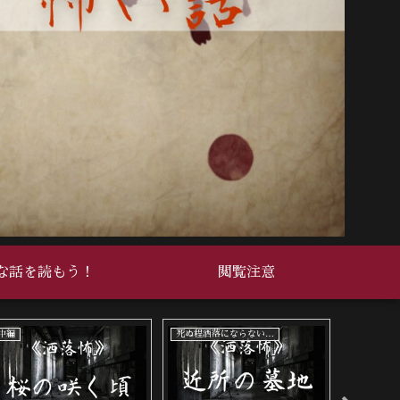
な話を読もう！
閲覧注意
中編
死ぬ程洒落にならない怖い話