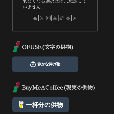
来なくなる選択肢は…想定して
いません。
OFUSE(文字の供物)
BuyMeACoffee(現実の供物)
一杯分の供物