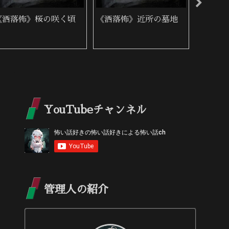
《洒落怖》桜の咲く頃
《洒落怖》近所の墓地
《洒落
た女性
YouTubeチャンネル
管理人の紹介