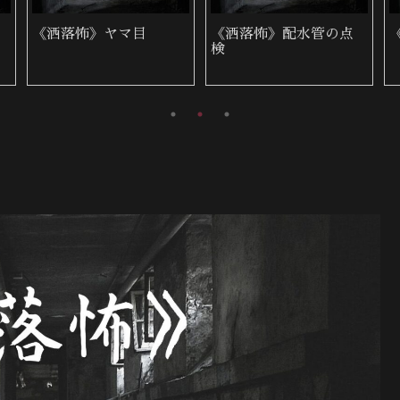
《洒落怖》ヤマ目
《洒落怖》配水管の点
検