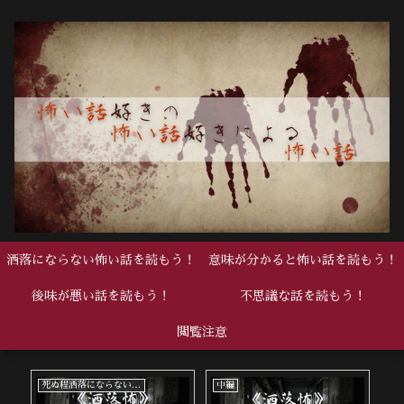
洒落にならない怖い話を読もう！
意味が分かると怖い話を読もう！
後味が悪い話を読もう！
不思議な話を読もう！
閲覧注意
死ぬ程洒落にならない怖い話
中編