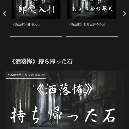
《洒落怖》郵便入れ
《洒落怖》ある田舎の葬式
《
《洒落怖》持ち帰った石
死ぬ程洒落にならない怖い話