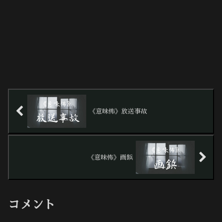
《意味怖》放送事故
《意味怖》画鋲
コメント