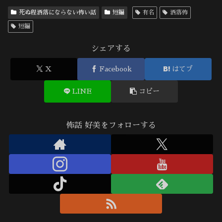
死ぬ程洒落にならない怖い話
短編
有名
洒落怖
短編
シェアする
X
Facebook
はてブ
LINE
コピー
怖話 好美をフォローする