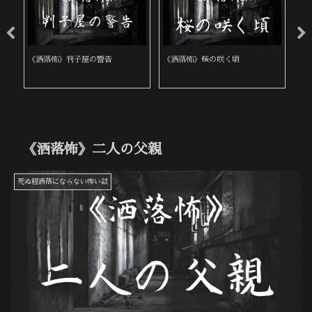
《洒落怖》判子屋の警告
《洒落怖》桜の咲く頃
《
《洒落怖》二人の父親
死ぬ程洒落にならない怖い話