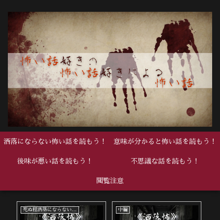
洒落にならない怖い話を読もう！
意味が分かると怖い話を読もう！
後味が悪い話を読もう！
不思議な話を読もう！
閲覧注意
死ぬ程洒落にならない怖い話
中編