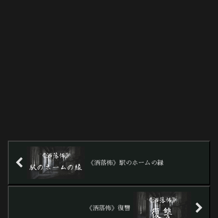
《洒落怖》駅のホームの縁
《洒落怖》復讐