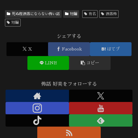
死ぬ程洒落にならない怖い話
短編
有名
洒落怖
短編
シェアする
X
Facebook
はてブ
LINE
コピー
怖話 好美をフォローする