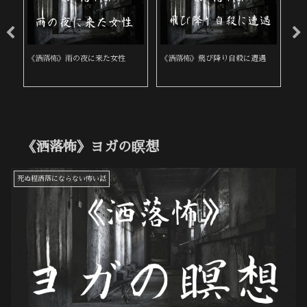
《洒落怖》雨の夜に来た女性
《洒落怖》飛び降り自殺に遭遇
《
《洒落怖》ヨガの瞑想
死ぬ程洒落にならない怖い話