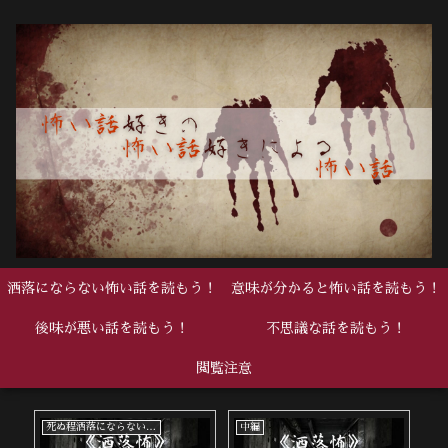
洒落にならない怖い話を読もう！
意味が分かると怖い話を読もう！
後味が悪い話を読もう！
不思議な話を読もう！
閲覧注意
死ぬ程洒落にならない怖い話
中編