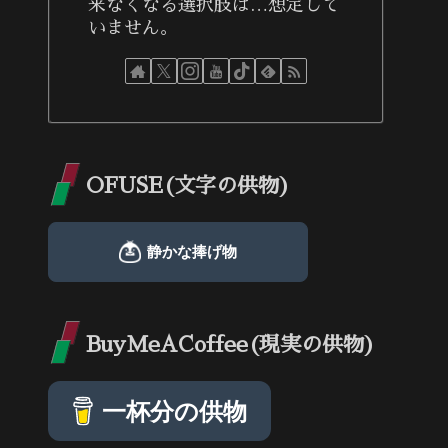
来なくなる選択肢は…想定して
いません。
OFUSE(文字の供物)
BuyMeACoffee(現実の供物)
一杯分の供物