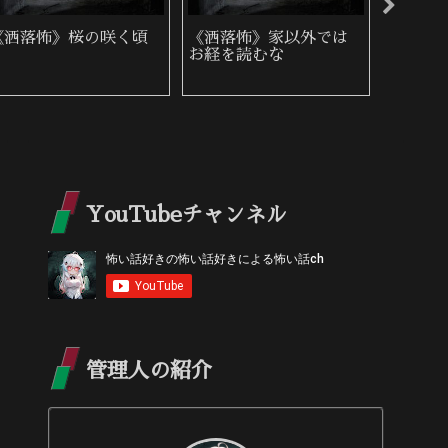
《洒落怖》桜の咲く頃
《洒落怖》家以外では
《洒落
お経を読むな
い
YouTubeチャンネル
管理人の紹介