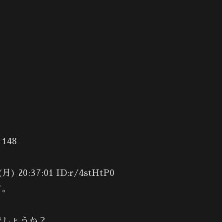
48
0:37:01 ID:r/4stHtP0
す。
でしょうか？