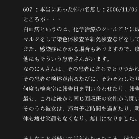
607 ：本当にあった怖い名無し：2006/11/06(月) 
ところが・・・
白血病というのは、化学治療のクールごとに
マルクをして染色体検査や細免検査などをし
また、感染症にかかる場合もありますので、
他にもそういう患者さんがいます。
なのにAさんは、その患者にまるでとりつか
その患者の検体が出るたびに、そわそわした
何度も検査室に報告日を問い合わせたり、報
最も、これは後から同じ回収班の女性から聞
そのうち彼女は、帰着予定時間を過ぎたり、
体も痩せ笑顔もなくなり、無口になりました
そんなことが続いて半年もたったころ、彼女