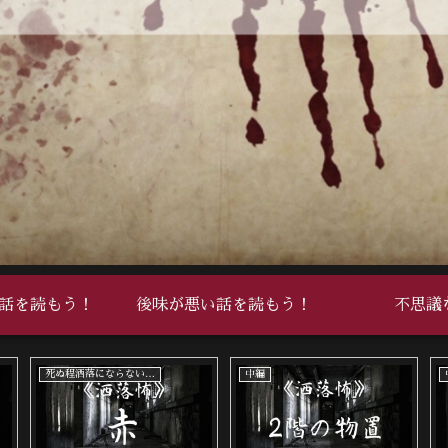
話を読もう！
後味が悪い話を読もう！
不思議
死ぬ程洒落にならない怖い話
中編