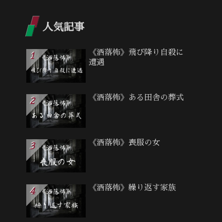
人気記事
《洒落怖》飛び降り自殺に
遭遇
《洒落怖》ある田舎の葬式
《洒落怖》喪服の女
《洒落怖》繰り返す家族