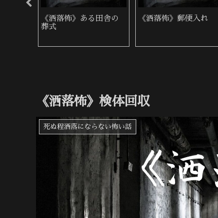
の女
《洒落怖》ある田舎の
《洒落怖》郵便入れ
葬式
《洒落怖》検体回収
死ぬ程洒落にならない怖い話