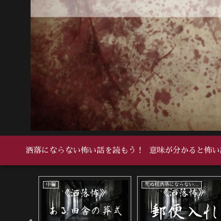
洒落にならない怖い話を読もう！
意味が分かると怖い
い怖い話
中編
死ぬ程洒落にならない怖い話