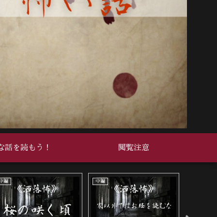
な話を読もう！
閲覧注意
中編
中編
中編