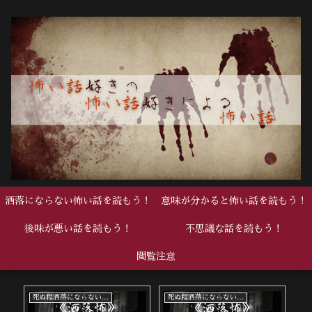
洒落にならない怖い話を読もう！
意味が分かると怖い話を読もう！
後味が悪い話を読もう！
不思議な話を読もう！
閲覧注意
死ぬ程洒落にならない怖い話
死ぬ程洒落にならない怖い話