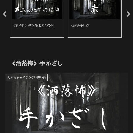
《洒落怖》某温泉地での恐怖
《洒落怖》赤
《
《洒落怖》手かざし
死ぬ程洒落にならない怖い話