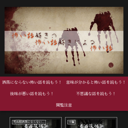
洒落にならない怖い話を読もう！
意味が分かると怖い話を読もう！
後味が悪い話を読もう！
不思議な話を読もう！
閲覧注意
死ぬ程洒落にならない怖い話
中編