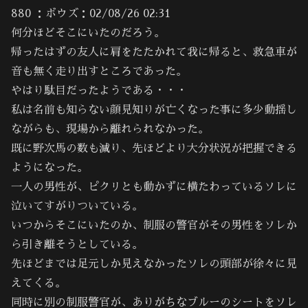
880 ：ボウズ：02/08/26 02:31
何分ほどそこにいたのだろう。
帰ったはずの友人に肩をたたかれて我に帰ると、救急車が
音も無く走り出すところであった。
やはり駄目だったようである・・・
私は名前も知らない顔見知りが亡くなった事に多少動揺し
ながらも、現場から離れられなかった。
既に野次馬の数も減り、先ほどより大分状況が把握できる
ようになった。
一人の男性が、ピクリとも動かずに横たわっているソレに
泣いてすがりついている。
いつからそこにいたのか、制服の警官がその男性をソレか
ら引き離そうとしている。
先ほどまでは足元しか見えなかったソレの頭部が徐々に見
えてくる。
同時に別の制服警官が、ありがちなブルーのシートをソレ