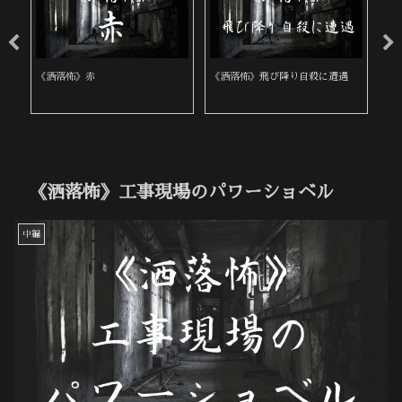
《洒落怖》赤
《洒落怖》飛び降り自殺に遭遇
《
《洒落怖》工事現場のパワーショベル
中編