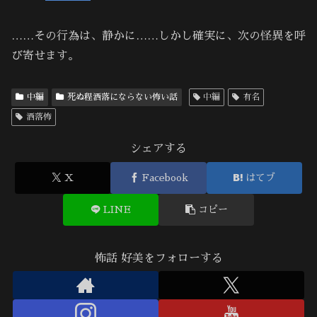
……その行為は、静かに……しかし確実に、次の怪異を呼
び寄せます。
中編
死ぬ程洒落にならない怖い話
中編
有名
洒落怖
シェアする
X
Facebook
はてブ
LINE
コピー
怖話 好美をフォローする