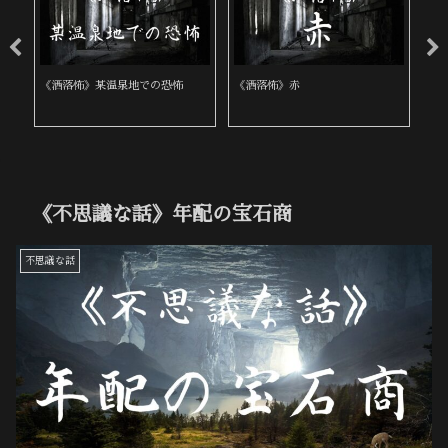
《洒落怖》桜の咲く頃
《洒落怖》家以外ではお経を読む
《
な
《不思議な話》年配の宝石商
不思議な話