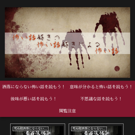
洒落にならない怖い話を読もう！
意味が分かると怖い話を読もう！
後味が悪い話を読もう！
不思議な話を読もう！
閲覧注意
中編
中編