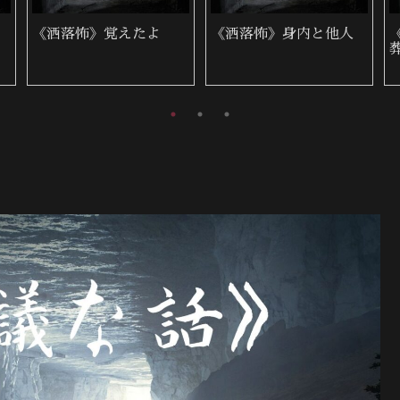
《洒落怖》2階の物置
《洒落怖》雨の夜に来
た女性