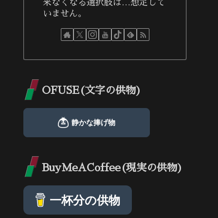
来なくなる選択肢は…想定して
いません。
OFUSE(文字の供物)
BuyMeACoffee(現実の供物)
一杯分の供物