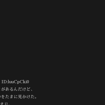
ID:luuCpCki0
とがあるんだけど、
のをたまに見かけた。
まり。