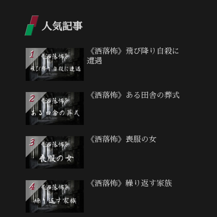
人気記事
《洒落怖》飛び降り自殺に
遭遇
《洒落怖》ある田舎の葬式
《洒落怖》喪服の女
《洒落怖》繰り返す家族