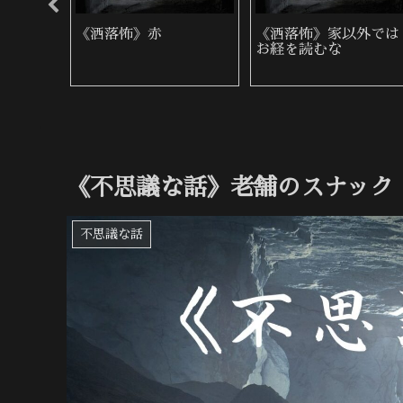
の顔
《洒落怖》近所の墓地
《洒落怖》郵便入れ
《不思議な話》老舗のスナック
不思議な話