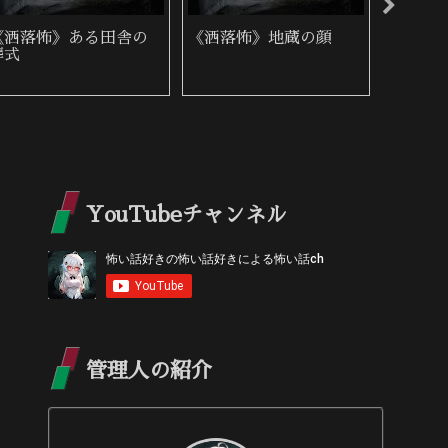
《洒落怖》繰り返す家
《洒落怖》心霊写真を
《洒落
族
撮る仕事
の恐怖
YouTubeチャンネル
管理人の紹介