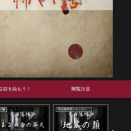
な話を読もう！
閲覧注意
死ぬ程洒落にならない怖い話
死ぬ程洒落にならない怖い話