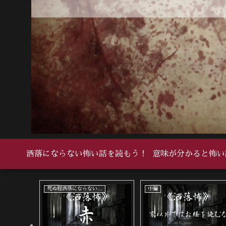
洒落にならない怖い話を読もう！
意味が分かると怖い
い怖い話
死ぬ程洒落にならない怖い話
死ぬ程洒落にならない怖い話