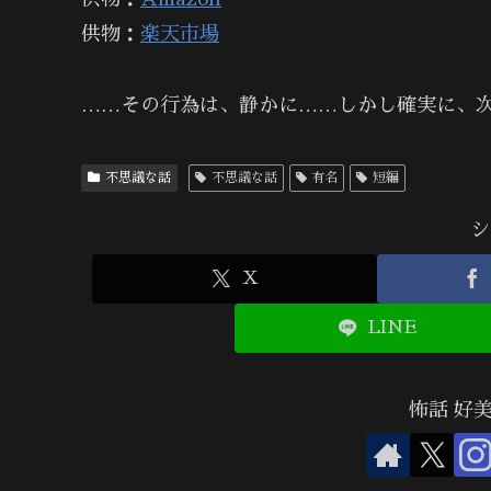
供物：
楽天市場
……その行為は、静かに……しかし確実に、
不思議な話
不思議な話
有名
短編
シ
X
LINE
怖話 好