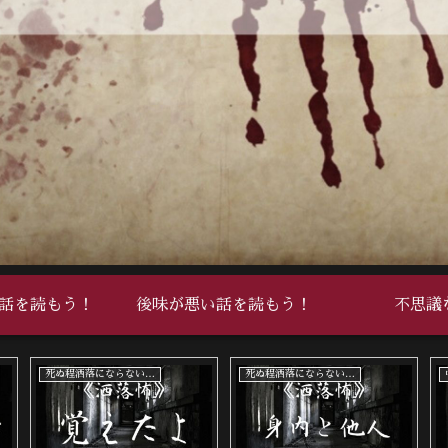
話を読もう！
後味が悪い話を読もう！
不思議
中編
死ぬ程洒落にならない怖い話