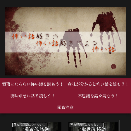
洒落にならない怖い話を読もう！
意味が分かると怖い話を読もう！
後味が悪い話を読もう！
不思議な話を読もう！
閲覧注意
死ぬ程洒落にならない怖い話
死ぬ程洒落にならない怖い話