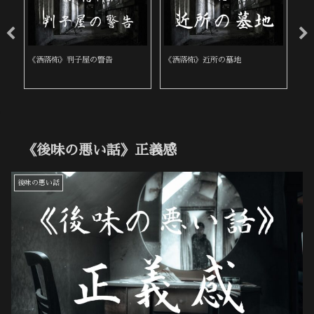
《洒落怖》判子屋の警告
《洒落怖》近所の墓地
《
《後味の悪い話》正義感
後味の悪い話