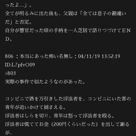
ったよ…」。
全てが明るみに出た後も、父親は「全ては息子の勘違い
だ」と否定。
自分が警官だった頃の手柄を一人芝居で語りつづけてＥＮ
Ｄ。
806 ：本当にあった怖い名無し：04/11/19 13:52:19
ID:L7pfvO09
>803
実際の事件で似たようなのがあった。
コンビニで酒を万引きした浮浪者を、コンビニにいた客の
青年が追いかけて捕まえる。
浮浪者はしらを切り、青年は怒って浮浪者を殴る。
浮浪者は慌ててお金（200円くらいだった）を出して謝る
が、