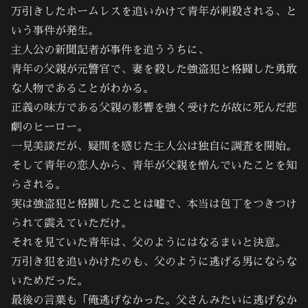
万引きしたホームレスを追いかけて青年が刺殺される、と
いう事件が発生。
主人公の新聞記者が事件を追ううちに、
青年の父親が元警官で、妻を殺した強盗犯と格闘した勇敢
な人物であることがわかる。
正義の味方である父親の影響を強く受けたが故に死んだ悲
劇のヒーロー。
一見美談だが、疑問を感じた主人公は独自に調査を開始。
そして青年の恋人から、青年が父親を憎んでいたことを知
らされる。
実は強盗犯と格闘したことは嘘で、本当は包丁をつきつけ
られて震えていただけ。
それを見ていた青年は、父のようにはなるまいと決意。
万引き犯を追いかけたのも、父のように逃げる男にならな
いためだった。
最後の言葉も「俺逃げなかった。父さんみたいに逃げなか