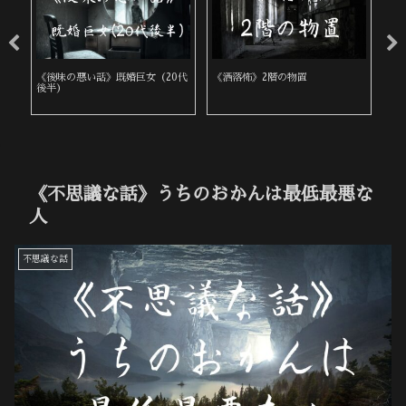
《後味の悪い話》既婚巨女（20代
《洒落怖》2階の物置
《
後半）
《不思議な話》うちのおかんは最低最悪な
人
不思議な話