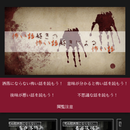
洒落にならない怖い話を読もう！
意味が分かると怖い話を読もう！
後味が悪い話を読もう！
不思議な話を読もう！
閲覧注意
死ぬ程洒落にならない怖い話
死ぬ程洒落にならない怖い話