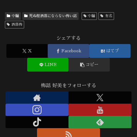
中編
死ぬ程洒落にならない怖い話
中編
有名
洒落怖
シェアする
X
Facebook
はてブ
LINE
コピー
怖話 好美をフォローする