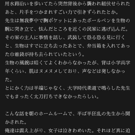
用水路沿いを歩いてたら突然背後から襲われ組伏せられた
あと、片手をつかまれすごい力で引きずられたとか。
先生は無我夢中で胸ポケットにあったボールペンを生物の
腕に突き立て、怯んだところを近くの民家に逃げ込んだ。
その家の主人に事情を話し、武装して恐る恐る見に行く
と、生物はすでに立ち去ったあとで、弁当箱を入れてあっ
た巾着袋が持ち去られていたという。
生物の風貌は暗くてよくわからなかったが、背は小学高学
年くらい、肌はヌメヌメしており、声などは発しなかっ
た。
とにかく力は半端じゃなく、大学時代柔道で鳴らした先生
でもまったく太刀打ちできなかったらしい。
こんな話を朝のホームルームで、半ば半狂乱の先生から聞
かされた。
俺達は震え上がり、女子は泣きわめいた。それほど真に迫