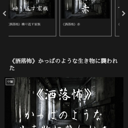
《洒落怖》心霊写真を撮る仕事
《洒落怖》喪服の女
《
《洒落怖》かっぱのような生き物に襲われ
た
中編