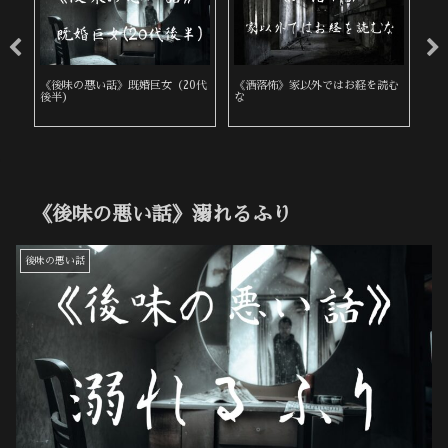
《後味の悪い話》既婚巨女（20代
《洒落怖》家以外ではお経を読む
《
後半）
な
《後味の悪い話》溺れるふり
後味の悪い話