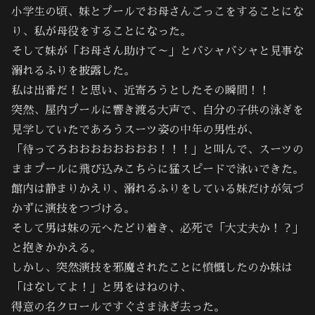
小学生の頃、妹とプールでお母さんごっこをすることにな
り、私が母役をすることになった。
そして妹が「お母さん助けて～」とバシャバシャと見事な
溺れるふりを披露した。
私は出番だ！と思い、近寄ろうとしたその瞬間！！
突然、屋内プールに響き渡る大声で、自分の子供の泳ぎを
見学していたであろうスーツ姿の中年の男性が、
「待ってろおおおおおおおお！！！」と叫んで、スーツの
ままプールに飛び込みこちらに猛スピードで泳いできた。
館内は静まりかえり、溺れるふりをしている妹だけが気づ
かずに演技をつづける。
そして男は妹の元へたどり着き、必死で「大丈夫か！？」
と抱きかかえる。
しかし、突然演技を邪魔されたことに憤慨したのか妹は
「はなしてよ！」と男をはねのけ、
得意の名クロールですぐさま泳ぎ去った。