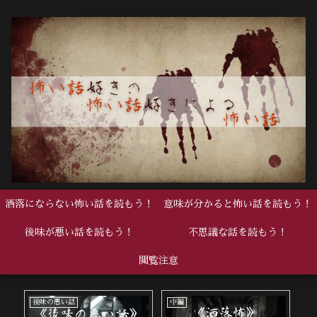
洒落にならない怖い話を読もう！
意味が分かると怖い話を読もう！
後味が悪い話を読もう！
不思議な話を読もう！
閲覧注意
後味の悪い話
中編
中