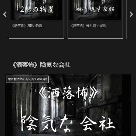
《洒落怖》繰り返す家族
《洒落怖》飛び降り自殺に遭遇
《
《洒落怖》陰気な会社
死ぬ程洒落にならない怖い話