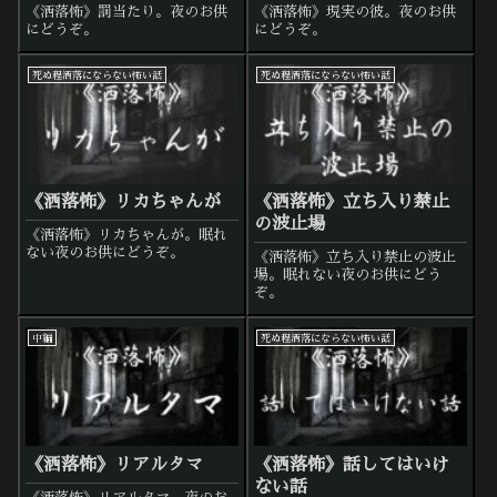
《洒落怖》罰当たり。夜のお供
《洒落怖》現実の彼。夜のお供
にどうぞ。
にどうぞ。
死ぬ程洒落にならない怖い話
死ぬ程洒落にならない怖い話
《洒落怖》リカちゃんが
《洒落怖》立ち入り禁止
の波止場
《洒落怖》リカちゃんが。眠れ
ない夜のお供にどうぞ。
《洒落怖》立ち入り禁止の波止
場。眠れない夜のお供にどう
ぞ。
中編
死ぬ程洒落にならない怖い話
《洒落怖》リアルタマ
《洒落怖》話してはいけ
ない話