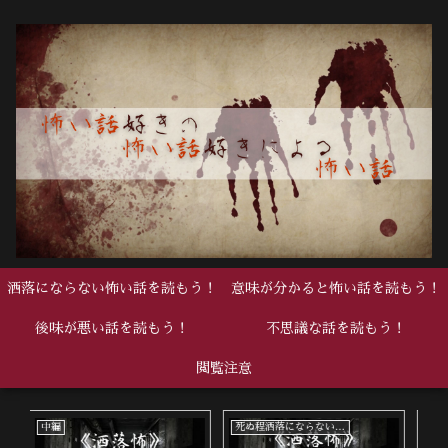
洒落にならない怖い話を読もう！
意味が分かると怖い話を読もう！
後味が悪い話を読もう！
不思議な話を読もう！
閲覧注意
死ぬ程洒落にならない怖い話
中編
中