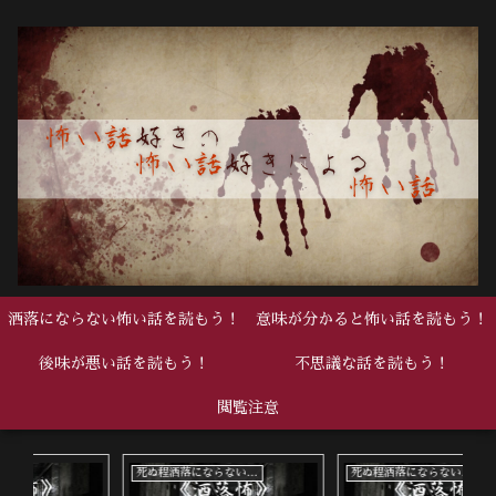
洒落にならない怖い話を読もう！
意味が分かると怖い話を読もう！
後味が悪い話を読もう！
不思議な話を読もう！
閲覧注意
死ぬ程洒落にならない怖い話
死ぬ程洒落にならない怖い話