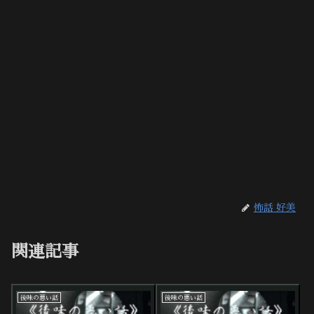
怖話 好美
関連記事
後味の悪い話
後味の悪い話