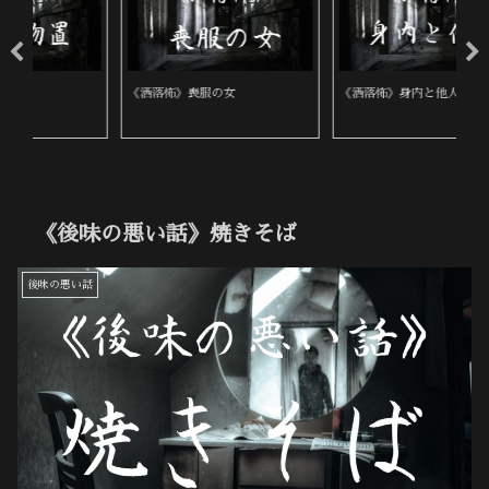
《洒落怖》喪服の女
《洒落怖》身内と他人
《
《後味の悪い話》焼きそば
後味の悪い話