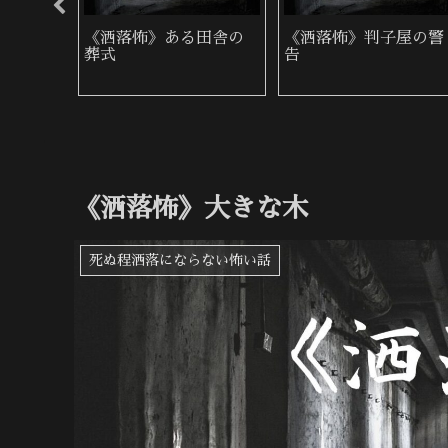
れつき
《洒落怖》逃げ場がな
《洒落怖》喪服の女
い
《洒落怖》大きな木
死ぬ程洒落にならない怖い話