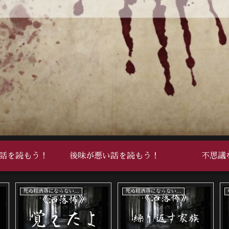
話を読もう！
後味が悪い話を読もう！
不思議
死ぬ程洒落にならない怖い話
死ぬ程洒落にならない怖い話