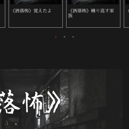
《洒落怖》赤
《洒落怖》雨の夜に来
た女性