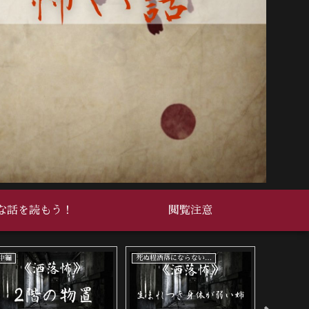
な話を読もう！
閲覧注意
中編
死ぬ程洒落にならない怖い話