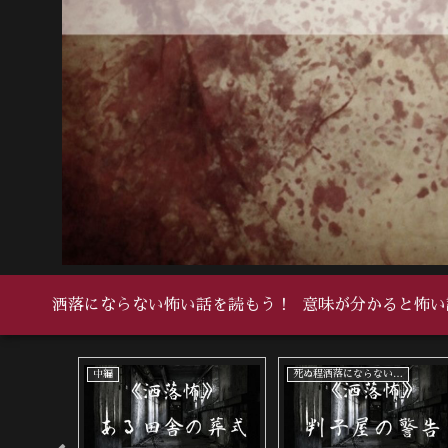
洒落にならない怖い話を読もう！
意味が分かると怖い
い怖い話
中編
死ぬ程洒落にならない怖い話