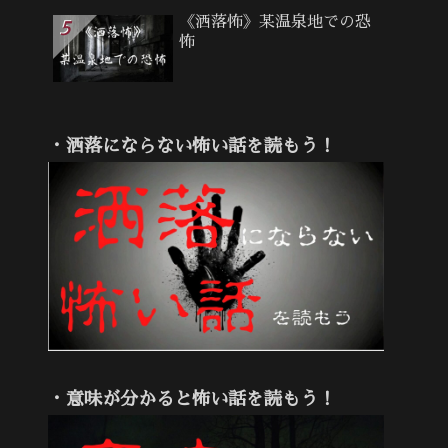
《洒落怖》某温泉地での恐
怖
・洒落にならない怖い話を読もう！
・意味が分かると怖い話を読もう！