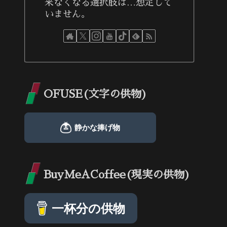
来なくなる選択肢は…想定して
いません。
OFUSE(文字の供物)
BuyMeACoffee(現実の供物)
一杯分の供物