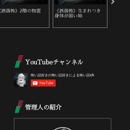
《洒落怖》桜の咲く頃
《洒落怖》郵便入れ
《洒落
YouTubeチャンネル
管理人の紹介