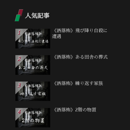
人気記事
《洒落怖》飛び降り自殺に
遭遇
《洒落怖》ある田舎の葬式
《洒落怖》繰り返す家族
《洒落怖》2階の物置