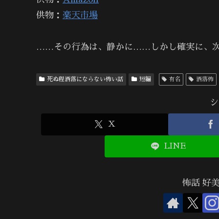
供物：
楽天市場
……その行為は、静かに……しかし確実に、
死ぬ程洒落にならない怖い話
短編
有名
洒落怖
シ
X
LINE
怖話 好