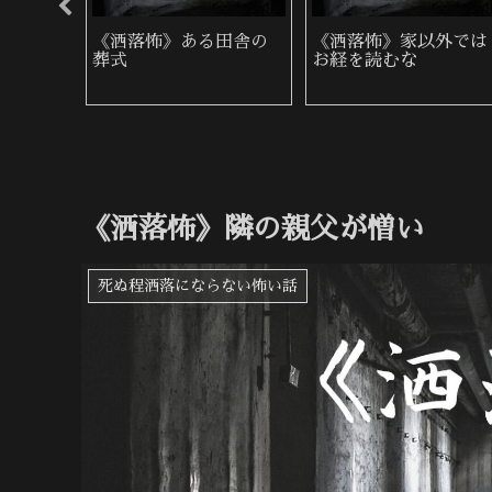
泉地で
《洒落怖》喪服の女
《洒落怖》近所の墓地
《洒落怖》隣の親父が憎い
死ぬ程洒落にならない怖い話