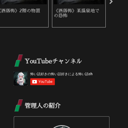
《洒落怖》ヤマ目
《洒落怖》桜の咲く頃
《洒落
撮る仕
YouTubeチャンネル
管理人の紹介