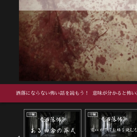
洒落にならない怖い話を読もう！
意味が分かると怖い
い怖い話
死ぬ程洒落にならない怖い話
死ぬ程洒落にならない怖い話