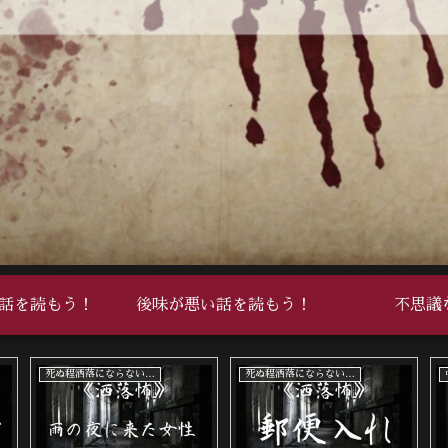
話を読もう！
後味が悪い話を読もう！
不思議
死ぬ程洒落にならない怖い話
中編