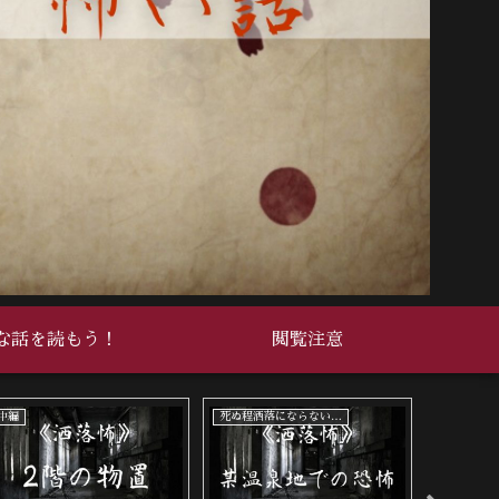
な話を読もう！
閲覧注意
死ぬ程洒落にならない怖い話
中編