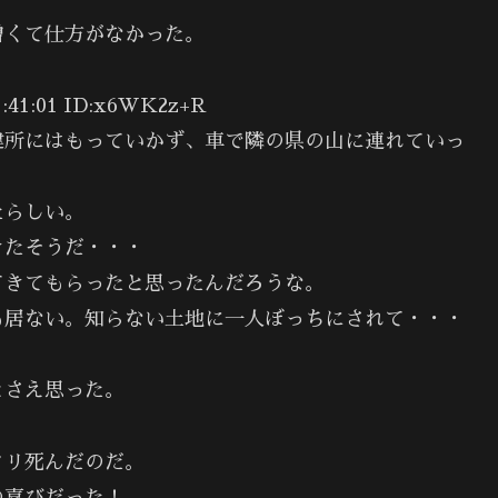
憎くて仕方がなかった。
1:01 ID:x6WK2z+R
健所にはもっていかず、車で隣の県の山に連れていっ
たらしい。
きたそうだ・・・
てきてもらったと思ったんだろうな。
も居ない。知らない土地に一人ぼっちにされて・・・
とさえ思った。
クリ死んだのだ。
の喜びだった！