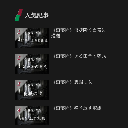
人気記事
《洒落怖》飛び降り自殺に
遭遇
《洒落怖》ある田舎の葬式
《洒落怖》喪服の女
《洒落怖》繰り返す家族