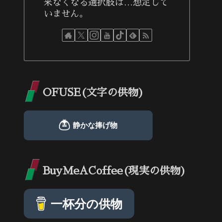
来なくなる選択肢は…想定して
いません。
OFUSE(文字の供物)
BuyMeACoffee(現実の供物)
一杯分の供物