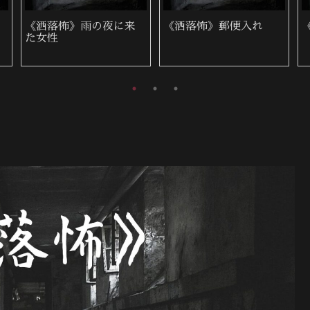
《洒落怖》身内と他人
《洒落怖》飛び降り自
殺に遭遇