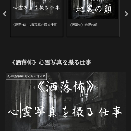
《洒落怖》桜の咲く頃
《洒落怖》繰り返す家族
《
《洒落怖》心霊写真を撮る仕事
死ぬ程洒落にならない怖い話