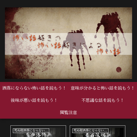
洒落にならない怖い話を読もう！
意味が分かると怖い話を読もう！
後味が悪い話を読もう！
不思議な話を読もう！
閲覧注意
中編
死ぬ程洒落にならない怖い話
中