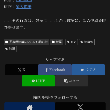
供物：
Amazon
供物：
楽天市場
……その行為は、静かに……しかし確実に、次の怪異を呼
び寄せます。
死ぬ程洒落にならない怖い話
短編
有名
洒落怖
短編
シェアする
X
Facebook
はてブ
LINE
コピー
怖話 好美をフォローする