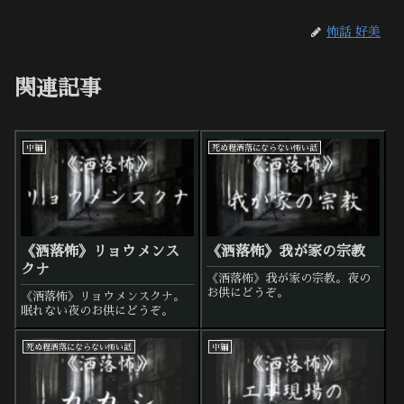
怖話 好美
関連記事
中編
死ぬ程洒落にならない怖い話
《洒落怖》リョウメンス
《洒落怖》我が家の宗教
クナ
《洒落怖》我が家の宗教。夜の
お供にどうぞ。
《洒落怖》リョウメンスクナ。
眠れない夜のお供にどうぞ。
死ぬ程洒落にならない怖い話
中編