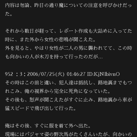
内容は勿論、昨日の通り魔についての注意を呼びかけだっ
た。
それから数日が経って、レポート作成も大詰めに入ってた
時に、また外から女性の悲鳴が聞こえた。
外を見ると、やはり女性が二人の男に襲われてて、この時
も向かいの人が木刀を持って行ったのだが…
952 ：3：2006/07/25(火) 01:46:27 ID:KjNlbivnO
その時はこの前と違い、犯人達は抵抗し、路地裏までもつ
れこみ、俺の視界から完全に死角になっていた。
その後も、怒声が聞こえたがすぐに止み、路地裏から車が
猛スピードで飛び出して行った。
俺はその後、すぐに服を着て外へ出た。
現場にはパジャマ姿の野次馬がたくさんいたが、向かいの