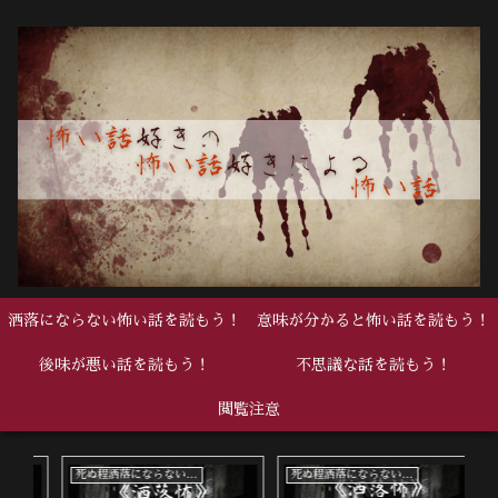
洒落にならない怖い話を読もう！
意味が分かると怖い話を読もう！
後味が悪い話を読もう！
不思議な話を読もう！
閲覧注意
死ぬ程洒落にならない怖い話
死ぬ程洒落にならない怖い話
中