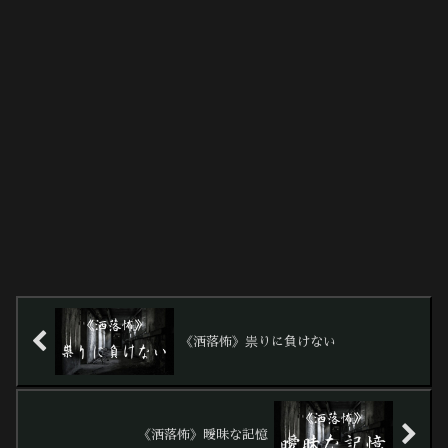
《洒落怖》祟りに負けない
《洒落怖》曖昧な記憶