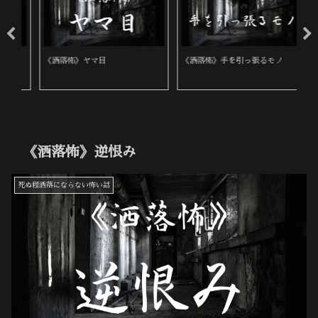
《洒落怖》手を引っ張るモノ
《洒落怖》雨の夜に来た女性
《
《洒落怖》逆恨み
死ぬ程洒落にならない怖い話