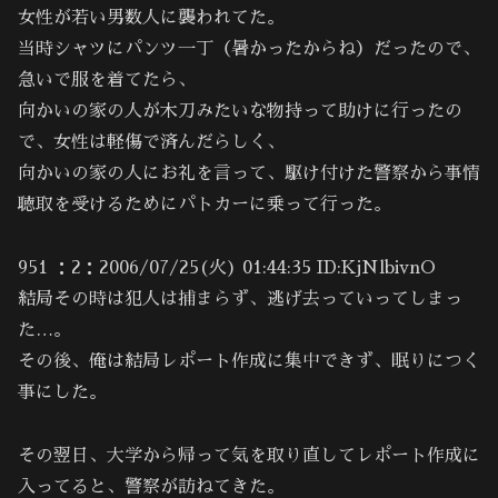
女性が若い男数人に襲われてた。
当時シャツにパンツ一丁（暑かったからね）だったので、
急いで服を着てたら、
向かいの家の人が木刀みたいな物持って助けに行ったの
で、女性は軽傷で済んだらしく、
向かいの家の人にお礼を言って、駆け付けた警察から事情
聴取を受けるためにパトカーに乗って行った。
951 ：2：2006/07/25(火) 01:44:35 ID:KjNlbivnO
結局その時は犯人は捕まらず、逃げ去っていってしまっ
た…。
その後、俺は結局レポート作成に集中できず、眠りにつく
事にした。
その翌日、大学から帰って気を取り直してレポート作成に
入ってると、警察が訪ねてきた。