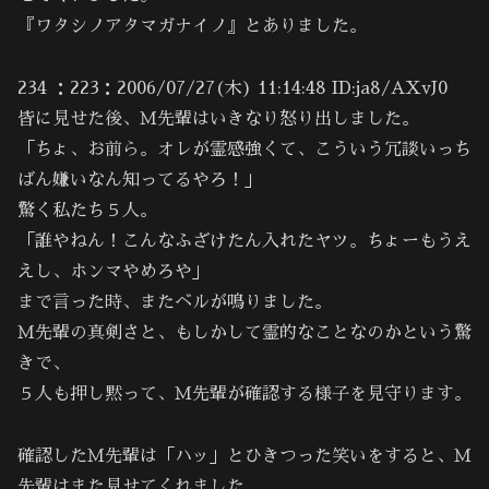
『ワタシノアタマガナイノ』とありました。
234 ：223：2006/07/27(木) 11:14:48 ID:ja8/AXvJ0
皆に見せた後、Ｍ先輩はいきなり怒り出しました。
「ちょ、お前ら。オレが霊感強くて、こういう冗談いっち
ばん嫌いなん知ってるやろ！」
驚く私たち５人。
「誰やねん！こんなふざけたん入れたヤツ。ちょーもうえ
えし、ホンマやめろや」
まで言った時、またベルが鳴りました。
Ｍ先輩の真剣さと、もしかして霊的なことなのかという驚
きで、
５人も押し黙って、Ｍ先輩が確認する様子を見守ります。
確認したＭ先輩は「ハッ」とひきつった笑いをすると、Ｍ
先輩はまた見せてくれました。