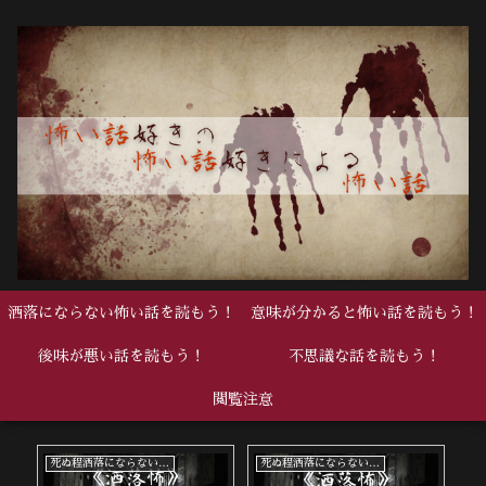
洒落にならない怖い話を読もう！
意味が分かると怖い話を読もう！
後味が悪い話を読もう！
不思議な話を読もう！
閲覧注意
死ぬ程洒落にならない怖い話
死ぬ程洒落にならない怖い話
中