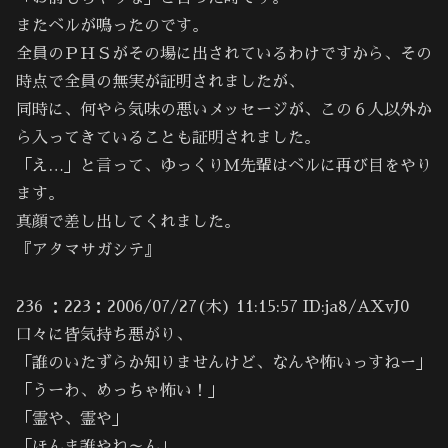
またベルが鳴ったのです。
全員のＰＨＳがその場に出されているわけですから、その
時点で全員の無実が証明されましたが、
同時に、何やら気味の悪いメッセージが、この６人以外か
ら入ってきていることも証明されました。
「え…」と言って、ゆっくりＭ先輩はベルに再び目をやり
ます。
真顔で差し出してくれました。
『アタマサガシテ』
236 ：223：2006/07/27(木) 11:15:57 ID:ja8/AXvJ0
口々に皆気持ち悪がり、
「誰のいたずらか知りませんけど、なんや怖いっすねー」
「うーわ、めっちゃ怖い！」
「霊や、霊や」
「ほんま誰やね～ん」