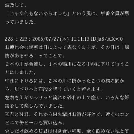
波及して、
「じゃあ何もないからオレも」という風に、早番全員が残
っていました。
228 ：223：2006/07/27(木) 11:11:13 ID:ja8/AXvJ0
お疲れ会の場所は日によって異なりますが、その日は「風
情があるやろ」ってことで、
２本の川が合流し、１本の鴨川になる中州に下りて行うこ
とにしました。
中州に下りるには、２本の川に掛かった２つの橋の間か
ら、川べりへと石段を降りていくと着きます。
左右を川がサラサラと流れた砂利の上で座り、いろんな雑
談をして楽しんでいました。
Ｋ君とＮ君、それからＭ先輩はお酒が好きで、近くのコン
ビニで缶ビールも買い込み、
少しだけ飲めるＵ君は付き合い程度、全く飲めない私とＹ