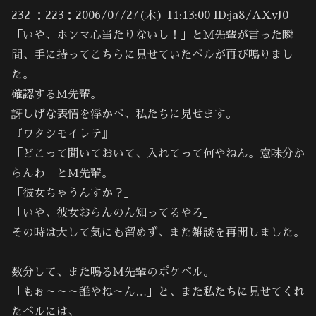
232 ：223：2006/07/27(木) 11:13:00 ID:ja8/AXvJ0
「いや、ホンマ心当たりないし！」とＭ先輩が言った瞬
間、手に持ってこちらに見せていたベルが再び鳴りまし
た。
確認するＭ先輩。
訝しげな表情を浮かべ、私たちに見せます。
『ワタシモイレテ』
「どこって聞いておいて、入れてって何やねん。意味分か
らんわ」とＭ先輩。
「彼女ちゃうんすか？」
「いや、彼女おらんのん知ってるやろ」
その時は大して気にも留めず、また雑談を再開しました。
数分して、また鳴るＭ先輩のポケベル。
「もぉ～～～誰やね～ん…」と、また私たちに見せてくれ
たベルには、