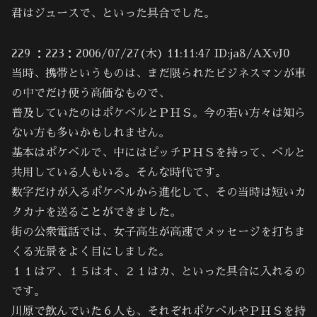
君はジュースで、といった具合でした。
229 ：223：2006/07/27(木) 11:11:47 ID:ja8/AXvJ0
当時、携帯というものは、まだ限られたビジネスマンが車
の中でだけ使う高価なもので、
普及していたのはポケベルとＰＨＳ。今の若い方々は知ら
ない方も多いかもしれません。
基本はポケベルで、中にはピッチＰＨＳを持って、ベルと
共用している人もいる。そんな時代です。
数字だけが入るポケベルから進化して、その当時は短いカ
タカナを送ることができました。
街の公衆電話では、女子高生が高速でメッセージを打ちま
くる光景をよく目にしました。
１１はア、１５はオ、２１はカ、といった具合に入れるの
です。
川原で飲んでいた６人も、それぞれポケベルやＰＨＳを持