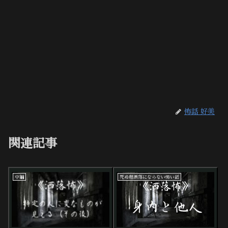
怖話 好美
関連記事
中編
死ぬ程洒落にならない怖い話