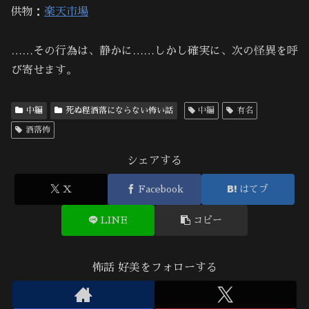
供物：
楽天市場
……その行為は、静かに……しかし確実に、次の怪異を呼
び寄せます。
中編
死ぬ程洒落にならない怖い話
中編
有名
洒落怖
シェアする
X
Facebook
はてブ
LINE
コピー
怖話 好美をフォローする