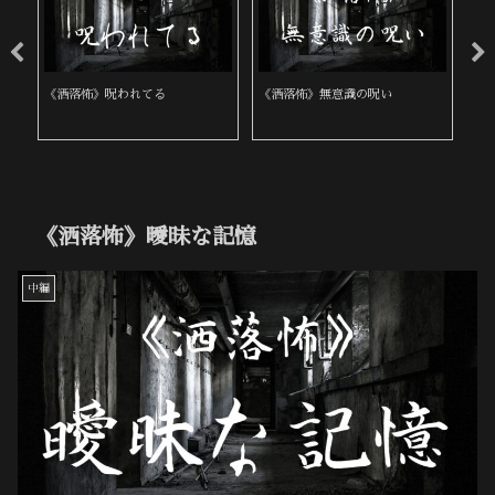
《洒落怖》呪われてる
《洒落怖》無意識の呪い
《
《洒落怖》曖昧な記憶
中編