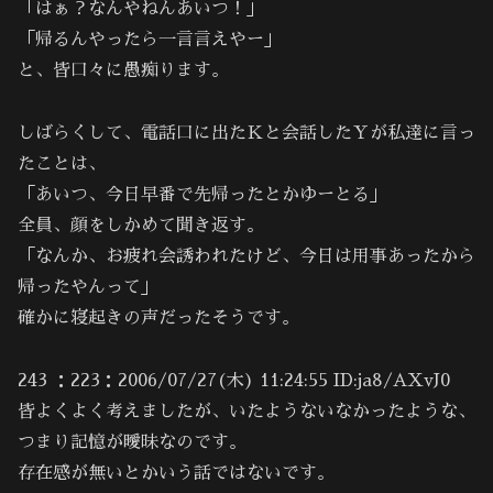
「はぁ？なんやねんあいつ！」
「帰るんやったら一言言えやー」
と、皆口々に愚痴ります。
しばらくして、電話口に出たＫと会話したＹが私達に言っ
たことは、
「あいつ、今日早番で先帰ったとかゆーとる」
全員、顔をしかめて聞き返す。
「なんか、お疲れ会誘われたけど、今日は用事あったから
帰ったやんって」
確かに寝起きの声だったそうです。
243 ：223：2006/07/27(木) 11:24:55 ID:ja8/AXvJ0
皆よくよく考えましたが、いたようないなかったような、
つまり記憶が曖昧なのです。
存在感が無いとかいう話ではないです。