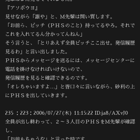
『アソボウヨ』
見せながら「誰や」と、Ｍ先輩は問い質します。
「お前ら、ピッチ（ＰＨＳのこと）持ってるやろ。それで
これを入れてるん分かってんねん」
そう言うと、「とりあえず全員ピッチここ出せ。発信履歴
見るわ」と言い出しました。
ＰＨＳからメッセージを送るには、メッセージセンターに
電話を掛けなければいけないので、
発信履歴を見ると確認できるのです。
「オレちゃいますよ…」と皆口々に言いながら、砂利の上
にＰＨＳを出していきます。
235 ：223：2006/07/27(木) 11:15:22 ID:ja8/AXvJ0
全員が出し終わって、２～３人目のＰＨＳをＭ先輩が確認
し、
「お前もちゃうな」と言った時です。