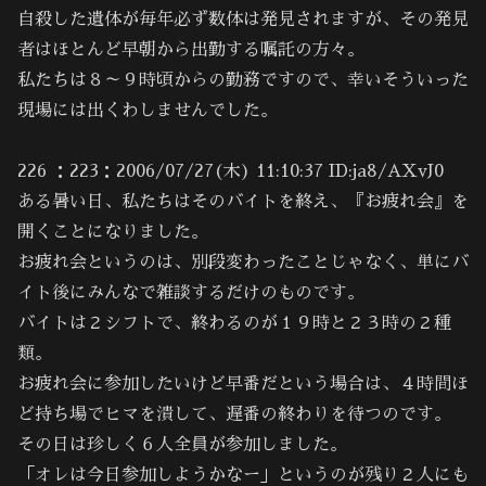
自殺した遺体が毎年必ず数体は発見されますが、その発見
者はほとんど早朝から出勤する嘱託の方々。
私たちは８～９時頃からの勤務ですので、幸いそういった
現場には出くわしませんでした。
226 ：223：2006/07/27(木) 11:10:37 ID:ja8/AXvJ0
ある暑い日、私たちはそのバイトを終え、『お疲れ会』を
開くことになりました。
お疲れ会というのは、別段変わったことじゃなく、単にバ
イト後にみんなで雑談するだけのものです。
バイトは２シフトで、終わるのが１９時と２３時の２種
類。
お疲れ会に参加したいけど早番だという場合は、４時間ほ
ど持ち場でヒマを潰して、遅番の終わりを待つのです。
その日は珍しく６人全員が参加しました。
「オレは今日参加しようかなー」というのが残り２人にも