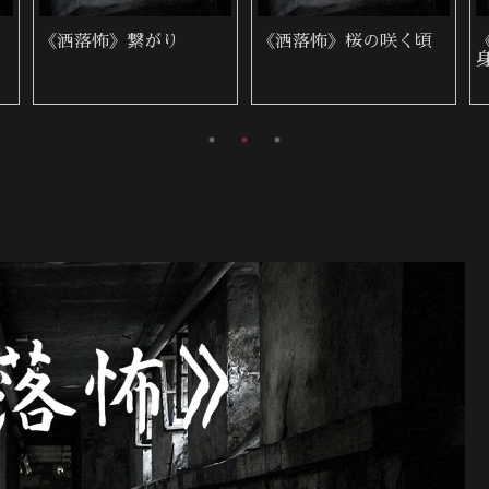
《洒落怖》繋がり
《洒落怖》桜の咲く頃