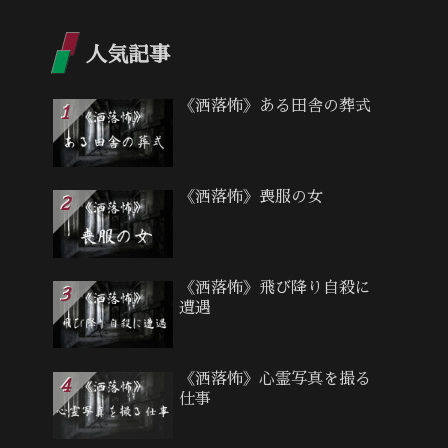
人気記事
《洒落怖》ある田舎の葬式
《洒落怖》喪服の女
《洒落怖》飛び降り自殺に
遭遇
《洒落怖》心霊写真を撮る
仕事