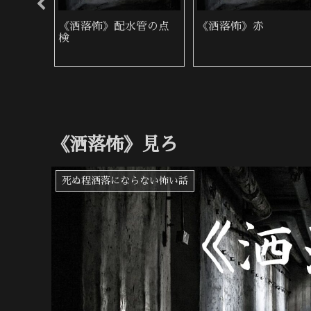
の墓地
《洒落怖》配水管の点
《洒落怖》赤
検
《洒落怖》見ろ
死ぬ程洒落にならない怖い話