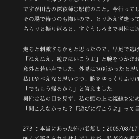
ですが田舎の深夜菊○駅前のこと。今行って
その場で待つのも怖いので、とりあえず走っ
ちらりと振り返ると、すぐうしろまで男性は
走ると刺激するかもと思ったので、早足で逃
「ねえねえ、遊びにいこうよ」と腕をつかま
意外と若い声でした。外見は30近かったと思
私はやべえなと思いつつ、腕をゆっくりふり
「でももう帰るから」と答えました。
男性は私の目を見ず、私の頭の上に視線を定
「聞こえなかった？『遊びに行こうよ』って
273 ：本当にあった怖い名無し：2005/08/17(水) 0
怖くて答えられませんでしたが、私が首を振