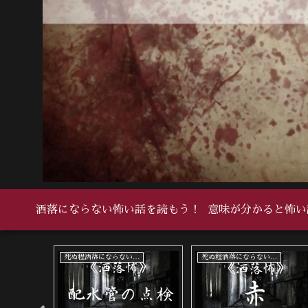
洒落にならない怖い話を読もう！
意味が分かると怖い
い怖い話
死ぬ程洒落にならない怖い話
死ぬ程洒落にならない怖い話