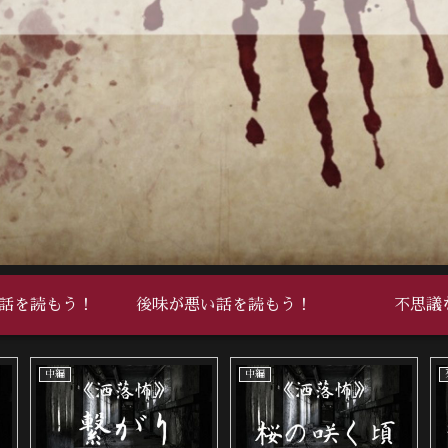
話を読もう！
後味が悪い話を読もう！
不思議
中編
中編