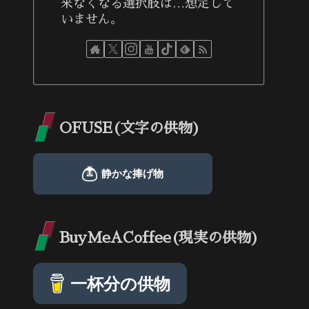
来なくなる選択肢は…想定して
いません。
OFUSE(文字の供物)
BuyMeACoffee(現実の供物)
一杯分の供物