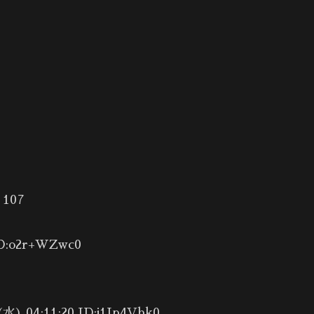
107
D:o2r+WZwc0
4:11:20 ID:j1Ip4Vhk0