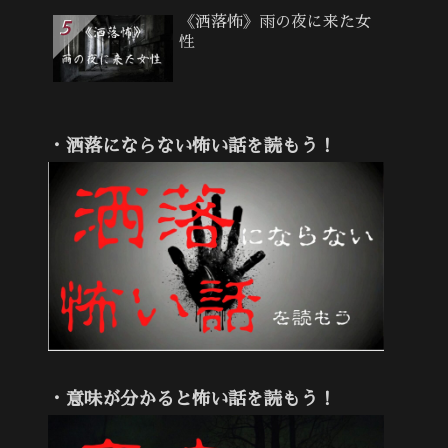
《洒落怖》雨の夜に来た女
性
・洒落にならない怖い話を読もう！
・意味が分かると怖い話を読もう！