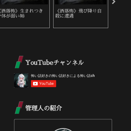
《洒落怖》生まれつき
《洒落怖》飛び降り自
《洒落
身体が弱い姉
殺に遭遇
YouTubeチャンネル
管理人の紹介