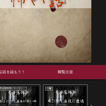
な話を読もう！
閲覧注意
死ぬ程洒落にならない怖い話
中編