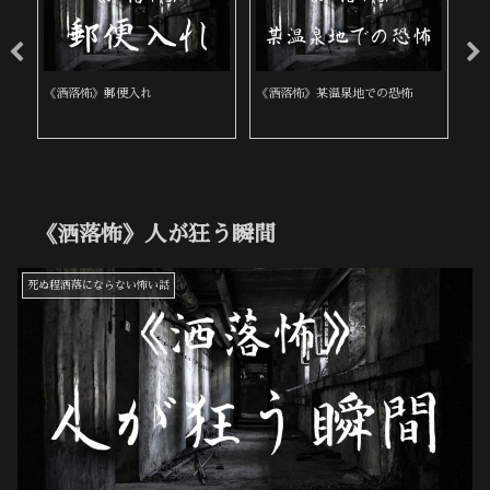
《洒落怖》郵便入れ
《洒落怖》某温泉地での恐怖
《
《洒落怖》人が狂う瞬間
死ぬ程洒落にならない怖い話