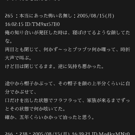
265 ：本当にあった怖い名無し：2005/08/15(月)
16:02:15 ID:TM9xt57E0
俺の知り合いが発狂した時は、寝ぼけてるような顔してた
な。
両目とも閉じて、何かず～っとブツブツ何か喋って、時折
大声で叫ぶ。
けど目は閉じてるまま。逆に気持ち悪かった。
途中から帽子かぶって、その帽子を顔の上半分くらいに自
分でかぶせて、
口だけを出した状態でフラフラって、家族が来るまでずっ
とその状態で何か呟いてた。
確か、五年くらいかかって治ったと思う。
266 ：238：2005/08/15(月) 16:39:21 ID:Mq4kvMNt0