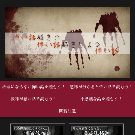
洒落にならない怖い話を読もう！
意味が分かると怖い話を読もう！
後味が悪い話を読もう！
不思議な話を読もう！
閲覧注意
死ぬ程洒落にならない怖い話
死ぬ程洒落にならない怖い話