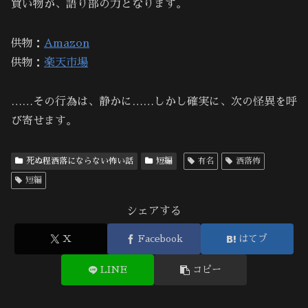
買い物が、語り部の力となります。
供物：
Amazon
供物：
楽天市場
……その行為は、静かに……しかし確実に、次の怪異を呼
び寄せます。
死ぬ程洒落にならない怖い話
短編
有名
洒落怖
短編
シェアする
X
Facebook
はてブ
LINE
コピー