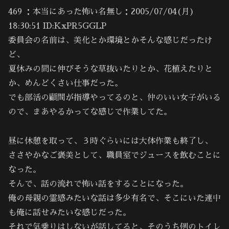
469 ：本当にあった怖い名無し：2005/07/04(月)
18:30:51 ID:KxPR5GGLP
委員会の名前は、美化とか環境とかそんな感じだったけ
ど、
夏休みの間に伸びそうな草抜いたりとか、花植えたりと
か、めんどくさい仕事だった。
でも部活の顧問が指導やってるのと、仲のいい女子がいる
ので、まあやるかってな感じで作業してた。
昼に休憩を取って、３時ぐらいには大体作業も終了し、
ささやかなご褒美として、職員室でジュースを飲むことに
なった。
そんで、話の流れで怖い話をすることになった。
俺の母親の霊感みたいな話は多少有名で、そこにいた連中
も俺に話せみたいな感じだった。
それで気乗りはしないが話してると、そのうち例のトイレ