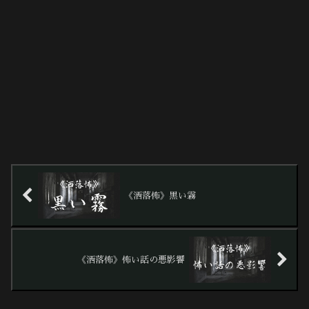
《洒落怖》黒い霧
《洒落怖》怖い話の悪影響