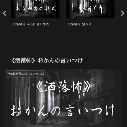
《洒落怖》ある田舎の葬式
《洒落怖》繋がり
《
《洒落怖》おかんの言いつけ
死ぬ程洒落にならない怖い話