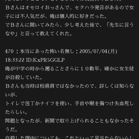
Ｂさんはオモロイおっさんで、セクハラ発言があるので女
子には不人気だが、俺は個人的に好きだった。
でＢさんに聞いてみたら、少し考えた後で、「先生に言う
なや」と言って教えてくれた。
470 ：本当にあった怖い名無し：2005/07/04(月)
18:33:22 ID:KxPR5GGLP
俺が中学の時から遡ることさらに１０数年、確かに女生徒
が自殺していた。
Ｂさんも当時は校務員ではなかったので、詳しくは知らな
いが、
トイレで包丁かナイフを使い、手首や喉を傷つけ失血死し
たらしい。
問題となったが、新聞で取り上げられることもなかったそ
うだ。
自殺した理由についても、これといって見当たらないらし