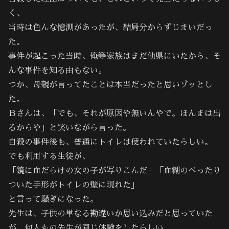
く、
当時は色んな憶測があったが、結局分からずじまいだっ
た。
事件が起こった当時、俺等家族はまだ他県にいたから、そ
んな事件を知る由もない。
つか、母親が言ってたことは本当だったと思いゾッとし
た。
Ｂさんは、「でも、それが原因や無いんやで。ほんまは出
るからや」と笑いながら言った。
自殺の事件後も、普通にトイレは使われていたらしい。
でも利用する生徒が、
「鏡に血だらけの女の子が写りこんだ」「血糊のべったり
ついた手形がトイレの壁に現れた」
と言って騒ぎになった。
先生は、子供の単なる勘違いか思い込みだと思っていた
が、何人もの先生が同じ体験をしたらしい。