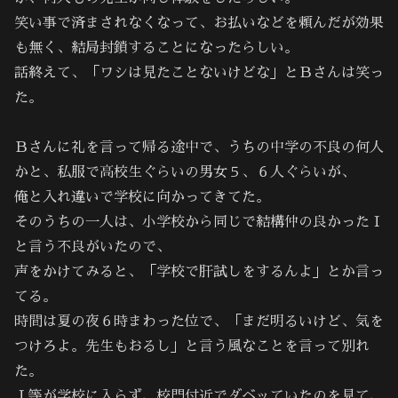
笑い事で済まされなくなって、お払いなどを頼んだが効果
も無く、結局封鎖することになったらしい。
話終えて、「ワシは見たことないけどな」とＢさんは笑っ
た。
Ｂさんに礼を言って帰る途中で、うちの中学の不良の何人
かと、私服で高校生ぐらいの男女５、６人ぐらいが、
俺と入れ違いで学校に向かってきてた。
そのうちの一人は、小学校から同じで結構仲の良かったＩ
と言う不良がいたので、
声をかけてみると、「学校で肝試しをするんよ」とか言っ
てる。
時間は夏の夜６時まわった位で、「まだ明るいけど、気を
つけろよ。先生もおるし」と言う風なことを言って別れ
た。
Ｉ等が学校に入らず、校門付近でダベッていたのを見て、