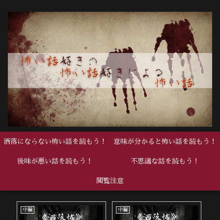
洒落にならない怖い話を読もう！
意味が分かると怖い話を読もう！
後味が悪い話を読もう！
不思議な話を読もう！
閲覧注意
中編
中編