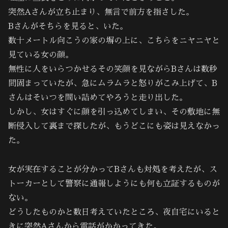
突然Aさんが立ち止まり、無言で前方を指さした。
Bさんがそちらを見ると、いた。
数十メートル向こうの家の塀の上に、こちらをニヤニヤと
見ている女の顔。
無性に人をいらつかせるその笑顔を見ながらBさんは数秒
間固まっていたが、急にムラムラと怒りがこみ上げて、B
さんはそいつを問い詰めてやろうと走り出した。
しかし、女はすぐに顔を引っ込めてしまい、その敷地に無
断侵入して裏まで探したが、もうどこにも姿は見えなかっ
た。
女が実在することが分かってBさんも対処を考えたが、ス
トーカーとして警察に通報しようにも何も立証するものが
ない。
どうしたものかと数日考えていたところ、夜自宅にいると
きに突然Aさんから電話がかかってきた。