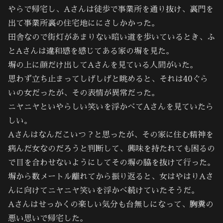
やらで帰宅し、Aさんは徒歩で事業所を通り抜け、裏門を
出て事業所裏の住宅地ににさしかかった。
田舎なので街灯があまりない暗い道を歩いているとき、ふ
とAさんは違和感を感じてある家の塀を見た。
塀の上に顔だけ出してAさんを見ている人間がいた。
思わず立ち止まってしげしげと眺めると、それは40ぐら
いの女だったが、その表情が異常だった。
ニヤニヤといやらしい笑いを浮かべてAさんを見ていたら
しい。
Aさんはなんだこいつ？と思ったが、その家に住む精神を
病んだ女なのだろうと判断して、興味を持たれても困るの
で目を合わせないようにしてその塀の脇を抜けて行った。
塀から数メートル離れてから振り返ると、女はやはりAさ
んに向けてニヤニヤ笑いを浮かべ続けていたそうだ。
Aさんはせっかくの楽しい気分も台無しになって、胸糞の
悪い思いで帰宅した。