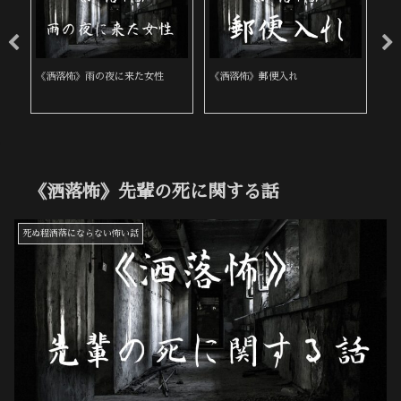
《洒落怖》雨の夜に来た女性
《洒落怖》郵便入れ
《
《洒落怖》先輩の死に関する話
死ぬ程洒落にならない怖い話