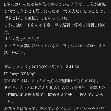
Bさんはなんだか精神的に参っているようで、自分が運転
を代わろうかとも思ったんだが「大丈夫だ」とのことで、
行きと同じく運転してもらっていた。
しかし途中、Bさんは不意に車を路肩に停めて嗚咽し始め
た。
「Aは殺されたんだ」
えっ？と言葉に詰まっていると、Bさんはぽつりぽつりと
話し始めた。
304 ：２／６：2010/09/15(水) 12:41:30
ID:2wgnOYMq0
事の起こりは、Aさんの死から2週間ほどさかのぼる。
その日、AさんはBさんや他の仲の良い同僚と、事業所の
正門前にある飲み屋で11時過ぎまで楽しく飲んでいたら
しい。
おひらきになって、飲んでいたメンツはタクシーやら代行