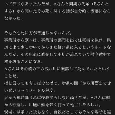
って葬式があったんだが、Aさんと同期の先輩（Bさんと
する）から聞いたその死に関する話が自分的に洒落になら
なかった。
そもそも死に方が普通じゃないんだ。
事業所から寮へは、事業所の裏門を出て住宅街を抜け、県
道に出て少し歩いてからまた細い道に入るというルートな
んだが、その県道に直交して小川が流れていて帰宅途中で
橋を渡ることになる。
Aさんはその橋の下の浅い川に転落して死んでいたという
ことだ。
橋と言ってもちっぽけな橋で、歩道の欄干から川面までせ
いぜい３～４メートル程度。
足から飛び降りれば怪我すらしない高さだが、Aさんは頭
から転落し、川底に頭を強く打って死亡したらしい。
現場には争った後もなく、自殺だとしてもそんな場所を選