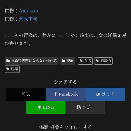
供物：
Amazon
供物：
楽天市場
……その行為は、静かに……しかし確実に、次の怪異を呼
び寄せます。
死ぬ程洒落にならない怖い話
短編
有名
洒落怖
短編
シェアする
X
Facebook
はてブ
LINE
コピー
怖話 好美をフォローする