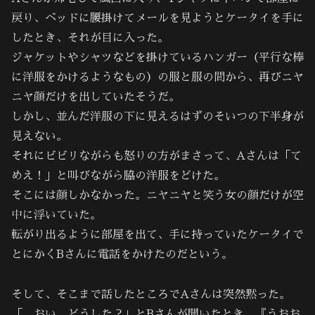
戻り、ベッドに腰掛けてメールを見ようとケータイを手に
したとき、それが目に入った。
ジャケットやシャツなどを掛けているハンガー（平行な棒
に洋服をかけるようなもの）の服と服の間から、再びニヤ
ニヤ顔だけを出していたそうだ。
しかし、並んだ洋服の下に見えるはずのそいつの下半身が
見えない。
それにビビリながらも怒りの方がまさって、Aさんは「て
めえ！」と叫びながら脇の洋服をどけた。
そこには顔しかなかった。ニヤニヤと笑う女の顔だけが空
中に浮いていた。
転がり出るように部屋を出て、手に持っていたケータイで
とにかくBさんに電話をかけたのだという。
そして、そこまで話したところでAさんは突然黙った。
「…おい、どうした？」とBさんが聞いたとき、『うおお