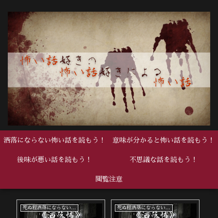
洒落にならない怖い話を読もう！
意味が分かると怖い話を読もう！
後味が悪い話を読もう！
不思議な話を読もう！
閲覧注意
死ぬ程洒落にならない怖い話
死ぬ程洒落にならない怖い話