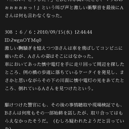
ぉぉぉぉぉっ！』という叫び声と激しい衝撃音を最後にA
さんは何も言わなくなった。
308 ：６／６：2010/09/15(水) 12:44:44
ID:2wgnOYMq0
激しい胸騒ぎを憶えつつBさんは車を飛ばしてコンビニに
着いたが、Aさんの姿はそこにはなかった。
車においてあった懐中電灯を手に走り回って周辺を探した
ところ、例の橋の歩道に落ちているケータイを発見し、ま
さかと思いながらその下の川面に懐中電灯の光をあてたと
ころ、倒れているAさんを見つけたという。
駆けつけた警官にも、その後の事情聴取や現場検証でも、
Bさんは何度もその一部始終を話したが、取り合ってはも
らえなかったそうだ。（むしろ疑われたようだと言ってい