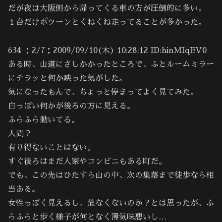
だが夜は大阪側から帰ってくる車の方が圧倒的に多い。
１台だけポツーンとくねくね走ってることが多かった。
634 ：2/7：2009/09/10(木) 10:28:12 ID:hinMIqEV0
ある時、山道にさしかかったところで、ふとルームミラー
にチラッと何か映った気がした。
気になったもんで、ちょっと停まってよく見てみた。
白っぽい何かが後ろの方に見える。
ふらふら動いてる。
人間？
有り得ないことはない。
すぐ後ろはまだ人家やコンビニもある町だ。
でも、この先はひたすら山の中、次の集落まで徒歩なら相
当ある。
女性っぽく見えるし、危なくないのか？とは思ったが、ふ
らふらと歩く様子が何となく薄気味悪いし…