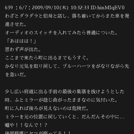
639 ：6/7：2009/09/10(木) 10:32:33 ID:hinMIqEV0
わざとダラダラと伯母と話し、落ち着いてからまた車を発
進させた。
オーディオのスイッチを入れてみたら普通についた。
「あははは！」
思わず声が出た。
ここまで来たら町に出るまでもうすぐ。
かなり元気を取り戻して、ブルーハーツをがなりながら先
を急いだ。
少し広い府道に出る手前の最後の集落を抜けようとした
時、ふとミラーが捻じ曲がったままなのに気付いた。
町に入れば後ろが見えないのは危険だ。
ミラーを元の位置に戻していくと、だんだんその中に…
嘘や！！なんで！？
後部座席にヤツが座ってる！！