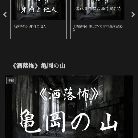
《洒落怖》身内と他人
《洒落怖》家以外ではお経を読む
《
な
《洒落怖》亀岡の山
中編