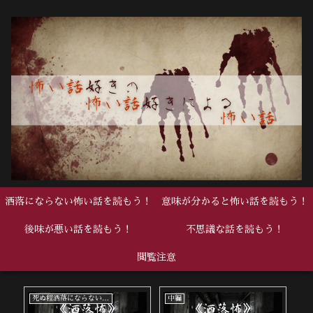
洒落にならない怖い話を読もう！
意味が分かると怖い話を読もう！
後味が悪い話を読もう！
不思議な話を読もう！
閲覧注意
死ぬ程洒落にならない怖い話
中編
中