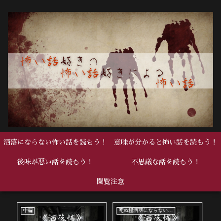
洒落にならない怖い話を読もう！
意味が分かると怖い話を読もう！
後味が悪い話を読もう！
不思議な話を読もう！
閲覧注意
中編
死ぬ程洒落にならない怖い話