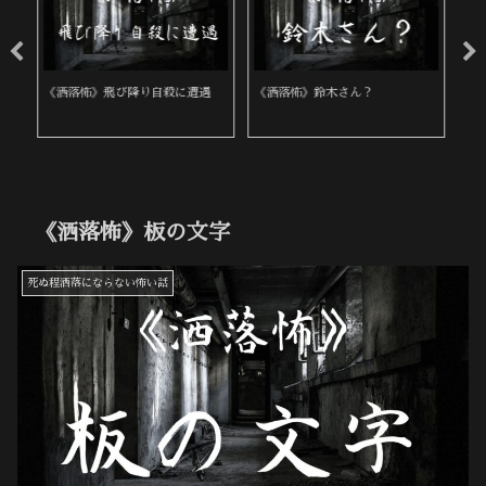
《洒落怖》飛び降り自殺に遭遇
《洒落怖》鈴木さん？
《
《洒落怖》板の文字
死ぬ程洒落にならない怖い話