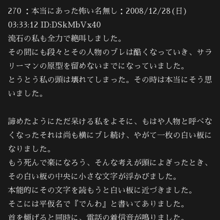
270 ：本当にあった怖い名無し：2008/12/28(日)
03:33:12 ID:DSkMbVx40
流石の私も全力で絶叫しました。
その間にも段々とその人物のブレは酷くなっていき、サラ
リーマンの原型を留めないまでになっていました。
とうとう私の頭は壊れてしまった。その時は本当にそう思
いました。
諦めたようにただ呆ける私をよそに、もはや人物と呼べな
くなったそれは尚も横にブレ続け、やがて一枚の白い板に
なりました。
もう死んで楽になろう、そんな考えが頭によぎったとき、
その白い板の中央に小さな文字が浮かびました。
本能的にその文字を読もうと白い板に近づきました。
そこには平仮名で『でんわ』と書いてありました。
首を傾げると同時に、電話の着信音が鳴りました。