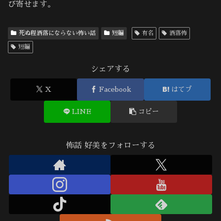
び寄せます。
死ぬ程洒落にならない怖い話
短編
有名
洒落怖
短編
シェアする
X
Facebook
はてブ
LINE
コピー
怖話 好美をフォローする