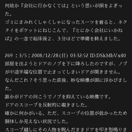
何故か『会社に行かなくては』という思いが頭をよぎっ
た。
ゴミにまみれくしゃくしゃになったスーツを着ると、ネク
タイをポケットにねじこんで、『とにかく会社にいかね
ば』の一念で起床後２、３分ほどで準備を終えました。
269 ：3/5：2008/12/28(日) 03:32:52 ID:DSkMbVx40
部屋を出ようとドアのノブを下に降ろしたのですが、ノブ
が中途半端な位置で止まってしまいドアが開きません。
なんだこれ？そう思った直後、妙な映像が頭に浮かびまし
た。
誰かがドアの向こうでノブを抑えている映像です。
ドアのスコープを反射的に覗きました。
確かに何かがいる。ただ、スコープの位置が低かったため
胴体しか見えない状況でした。
スコープ越しにその人物を睨んだままドアを叩き怒鳴りま