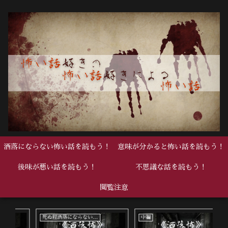
洒落にならない怖い話を読もう！
意味が分かると怖い話を読もう！
後味が悪い話を読もう！
不思議な話を読もう！
閲覧注意
死ぬ程洒落にならない怖い話
中編