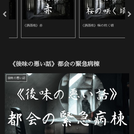
《洒落怖》赤
《洒落怖》桜の咲く頃
《
《後味の悪い話》都会の緊急病棟
後味の悪い話