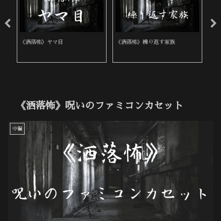
《洒落怖》ヤマ目
《洒落怖》繰り返す家族
《
《洒落怖》呪いのファミコンカセット
中編