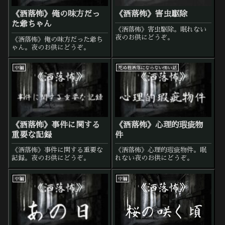
《洒落怖》俺の味方だっ
《洒落怖》害虫駆除
た爺ちゃん
《洒落怖》害虫駆除。眠れない
夜のお供にどうぞ。
《洒落怖》俺の味方だった爺ち
ゃん。夜のお供にどうぞ。
中編
死ぬ程洒落にならない怖い話
《洒落怖》事件に関する
《洒落怖》心理的瑕疵物
重要な記録
件
《洒落怖》事件に関する重要な
《洒落怖》心理的瑕疵物件。眠
記録。夜のお供にどうぞ。
れない夜のお供にどうぞ。
中編
中編