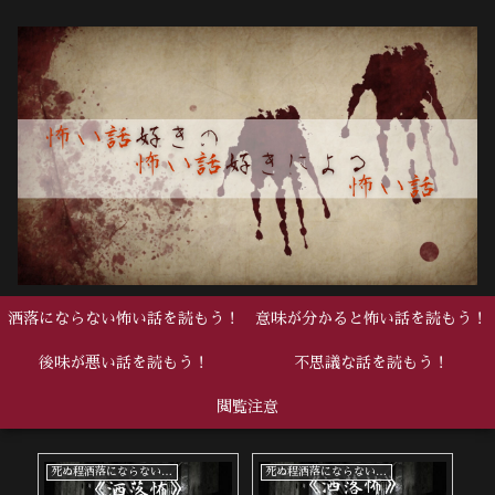
洒落にならない怖い話を読もう！
意味が分かると怖い話を読もう！
後味が悪い話を読もう！
不思議な話を読もう！
閲覧注意
死ぬ程洒落にならない怖い話
死ぬ程洒落にならない怖い話
中