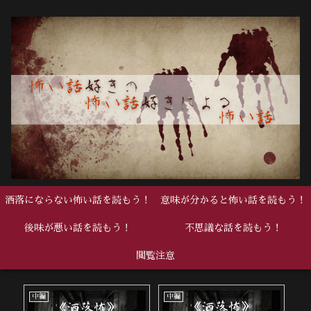
洒落にならない怖い話を読もう！
意味が分かると怖い話を読もう！
後味が悪い話を読もう！
不思議な話を読もう！
閲覧注意
中編
中編