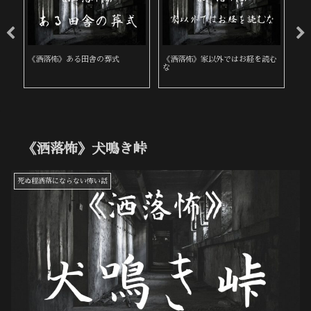
《洒落怖》ある田舎の葬式
《洒落怖》家以外ではお経を読む
《
な
《洒落怖》犬鳴き峠
死ぬ程洒落にならない怖い話