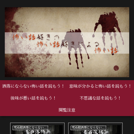
洒落にならない怖い話を読もう！
意味が分かると怖い話を読もう！
後味が悪い話を読もう！
不思議な話を読もう！
閲覧注意
死ぬ程洒落にならない怖い話
死ぬ程洒落にならない怖い話