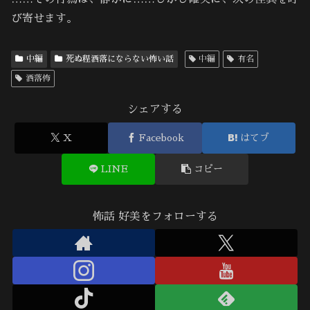
び寄せます。
中編
死ぬ程洒落にならない怖い話
中編
有名
洒落怖
シェアする
X
Facebook
はてブ
LINE
コピー
怖話 好美をフォローする