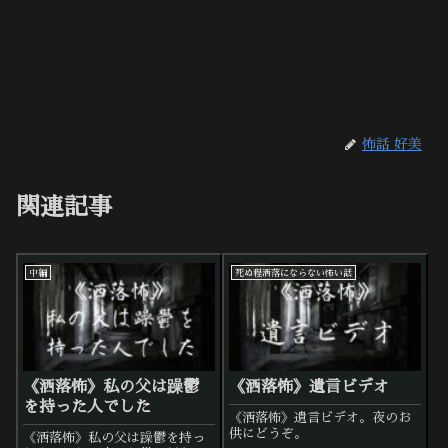
怖話 好美
関連記事
中編
死ぬ程洒落にならない怖い話
《洒落怖》私の父は躁鬱
《洒落怖》遺言ビデオ
を持った人でした
《洒落怖》遺言ビデオ。夜のお
供にどうぞ。
《洒落怖》私の父は躁鬱を持っ