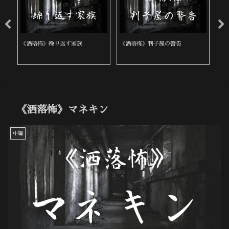
《洒落怖》繰り返す家族
《洒落怖》判子屋の警告
《
《洒落怖》マネキン
中編