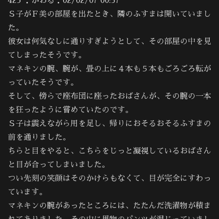
423 ：かおる：02/02/07 00:57
Ｓ子がＦ美の部屋を出たとき、隣のふすまは開いていまし
た。
彼女は何気なしに通りすぎようとして、その部屋の中を見
てしまったそうです。
マネキンの腕、腕が、畳の上に４本も５本もごろごろ転が
っていたそうです。
そして、傍らで座布団に座ったおばさんが、その腕の一本
を狂ったように嘗めていたのです。
Ｓ子は震えながら用を足し、帰りにおそるおそるふすまの
前を通りました。
ちらと目をやると、こちらをじっと凝視しているおばさん
と目が合ってしまいました。
つい先刻の笑顔はそのかけらもなくて、目が完全にすわっ
ています。
マネキンの腕があったところには、たたんだ洗濯物が積ま