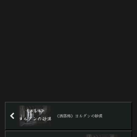
《洒落怖》ヨルダンの砂漠