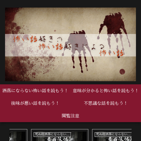
洒落にならない怖い話を読もう！
意味が分かると怖い話を読もう！
後味が悪い話を読もう！
不思議な話を読もう！
閲覧注意
死ぬ程洒落にならない怖い話
死ぬ程洒落にならない怖い話
中