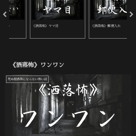
《洒落怖》ヤマ目
《洒落怖》郵便入れ
《
《洒落怖》ワンワン
死ぬ程洒落にならない怖い話