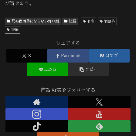
び寄せます。
死ぬ程洒落にならない怖い話
短編
有名
洒落怖
短編
シェアする
X
Facebook
はてブ
LINE
コピー
怖話 好美をフォローする