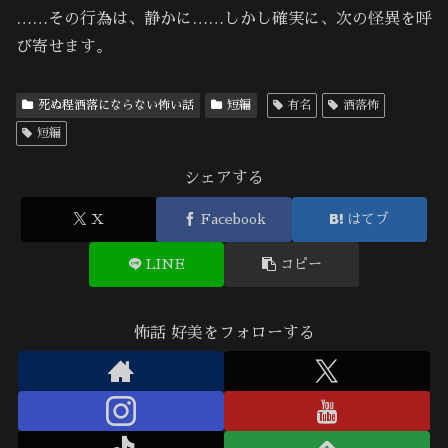
……その行為は、静かに……しかし確実に、次の怪異を呼
び寄せます。
死ぬ程洒落にならない怖い話
短編
有名
洒落怖
短編
シェアする
X
Facebook
はてブ
LINE
コピー
怖話 好美をフォローする