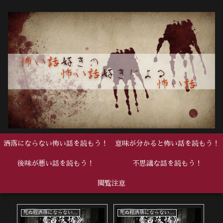
洒落にならない怖い話を読もう！
意味が分かると怖い話を読もう！
後味が悪い話を読もう！
不思議な話を読もう！
閲覧注意
死ぬ程洒落にならない怖い話
死ぬ程洒落にならない怖い話