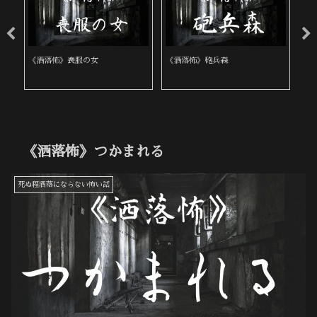
《洒落怖》喪服の女
《洒落怖》砲兵森
《
《洒落怖》つかまれる
死ぬ程洒落にならない怖い話