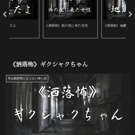
《洒落怖》地蔵の顔
《洒落怖》赤
《
《洒落怖》ギクシャクちゃん
死ぬ程洒落にならない怖い話