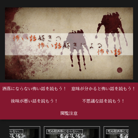
洒落にならない怖い話を読もう！
意味が分かると怖い話を読もう！
後味が悪い話を読もう！
不思議な話を読もう！
閲覧注意
死ぬ程洒落にならない怖い話
死ぬ程洒落にならない怖い話