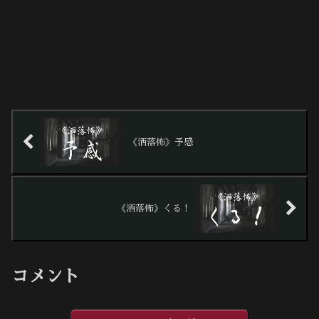
《洒落怖》予感
《洒落怖》くる！
コメント