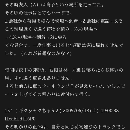
その時友人（A）は鳴子という場所を走ってた。
その頃の仕事はとてもハードで、
1.会社から荷物を積んで現場へ到着→2.会社に電話→3.そ
この現場近くで違う荷物を積み、次の現場へ
→4.次の現場へ到着→2に戻る
てな具合で、一度仕事に出ると1週間は家に帰れませんで
した。（これが普通なのかな？）
時間は夜中の3時頃、右側は林、左側は落ちたらお終いの
崖、すれ違う車さえありません。
すると前方に車のテールランプ？が見えたので、少しスピ
ードを上げてその明かりに近付いて行く。
157 ：ギクシャクちゃん2：2005/06/18(土) 19:00:38
ID:abLdtL6P0
その明かりの正体は、自分と同じ荷物運びのトラックでし