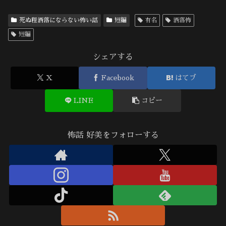
死ぬ程洒落にならない怖い話
短編
有名
洒落怖
短編
シェアする
X
Facebook
はてブ
LINE
コピー
怖話 好美をフォローする