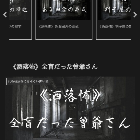
《洒落怖》判子屋の警告
《洒落怖》覚えたよ
《
《洒落怖》全盲だった曾爺さん
死ぬ程洒落にならない怖い話