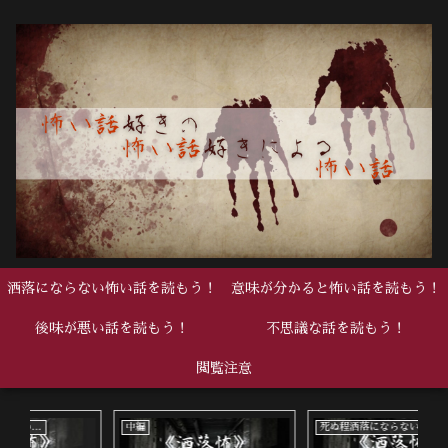
洒落にならない怖い話を読もう！
意味が分かると怖い話を読もう！
後味が悪い話を読もう！
不思議な話を読もう！
閲覧注意
死ぬ程洒落にならない怖い話
死ぬ程洒落にならない怖い話