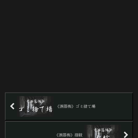
《洒落怖》ゴミ捨て場
《洒落怖》指紋