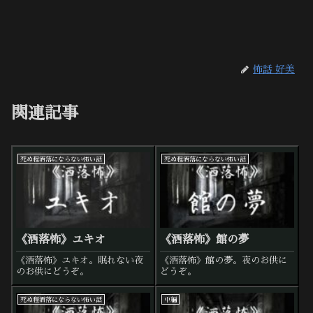
怖話 好美
関連記事
死ぬ程洒落にならない怖い話
死ぬ程洒落にならない怖い話
《洒落怖》ユキオ
《洒落怖》館の夢
《洒落怖》ユキオ。眠れない夜
《洒落怖》館の夢。夜のお供に
のお供にどうぞ。
どうぞ。
死ぬ程洒落にならない怖い話
中編