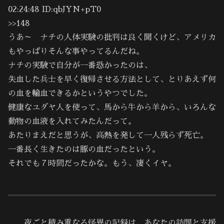
02:24:48 ID:qbJYN+pT0
>>148
うあ～ ナチの人体実験の批判は良く聞くけど、アメリカ
もやっぱりそんな事やってるんだね。
ナチの実験で自分が一番恐かったのは、
失血した兵士を早く復帰させる方法として、とりあえず何
の血を輸血できるかというやつでした。
健康なユダヤ人を使って、馬から牛から羊から、いろんな
動物の血液を入れてみたんだって。
あたりまえだと思うが、高熱を発して一人残らず死亡。
一番長く生きたのは豚の血だったという。
それでも７時間だったかな。もう、凄くイヤ。
……夜ごと積み重なる怪異の記録は、あなたの訪問と支援