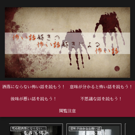
洒落にならない怖い話を読もう！
意味が分かると怖い話を読もう！
後味が悪い話を読もう！
不思議な話を読もう！
閲覧注意
死ぬ程洒落にならない怖い話
死ぬ程洒落にならない怖い話