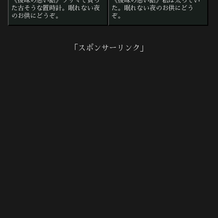
《後味の悪い話》フリマで買っ
《後味の悪い話》私は太ってい
た古そうな置時計。眠れない夜
た。眠れない夜のお供にどう
のお供にどうぞ。
ぞ。
「スポンサーリンク」