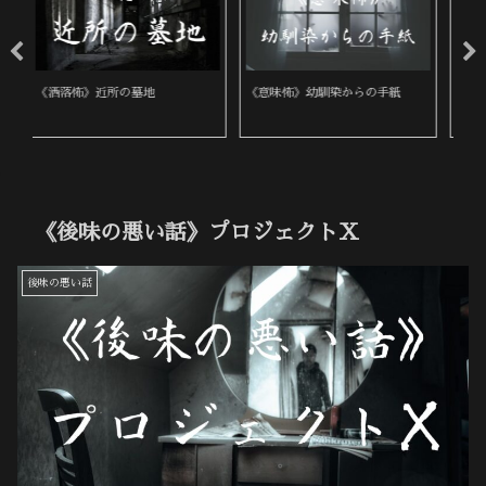
《洒落怖》地蔵の顔
《洒落怖》砲兵森
《
《後味の悪い話》プロジェクトＸ
後味の悪い話