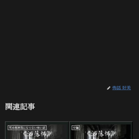
怖話 好美
関連記事
死ぬ程洒落にならない怖い話
中編