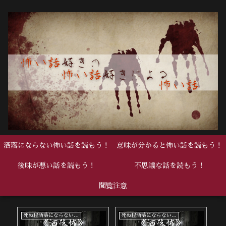
洒落にならない怖い話を読もう！
意味が分かると怖い話を読もう！
後味が悪い話を読もう！
不思議な話を読もう！
閲覧注意
死ぬ程洒落にならない怖い話
死ぬ程洒落にならない怖い話