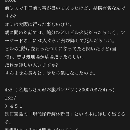
06:02
前レスで千日前の事が書いてあったけど、結構有名なんで
すか?
オレは大阪に行った事ないけど。
親に聞いた話では、随分ひどいビル火災だったらしく、ア
ーケードの上に30人ぐらい飛び降りて死んだらしい。
ビルの1階は変わった作りになってたと聞いたけど(当
時)、昔は処刑場か墓場だったらしい。
だれか詳しい人いますか?
すんません長々と、やたら気になったので。
453 ：名無しさん＠お腹パンパン：2000/08/24(木)
13:57
＞４５１
別冊宝島の「現代怪奇解体新書」という本に詳しく出てる
ぞ。