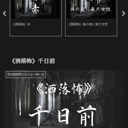
《洒落怖》赤
《洒落怖》雨の夜に来た女性
《
《洒落怖》千日前
死ぬ程洒落にならない怖い話