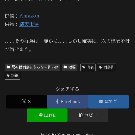
供物：
Amazon
供物：
楽天市場
……その行為は、静かに……しかし確実に、次の怪異を呼
び寄せます。
死ぬ程洒落にならない怖い話
短編
有名
洒落怖
短編
シェアする
X
Facebook
はてブ
LINE
コピー