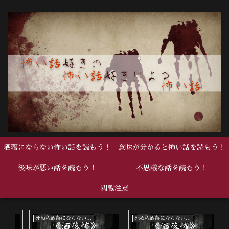
洒落にならない怖い話を読もう！
意味が分かると怖い話を読もう！
後味が悪い話を読もう！
不思議な話を読もう！
閲覧注意
死ぬ程洒落にならない怖い話
死ぬ程洒落にならない怖い話