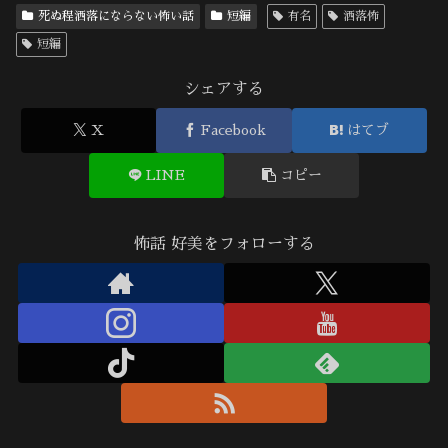
死ぬ程洒落にならない怖い話
短編
有名
洒落怖
短編
シェアする
X
Facebook
はてブ
LINE
コピー
怖話 好美をフォローする