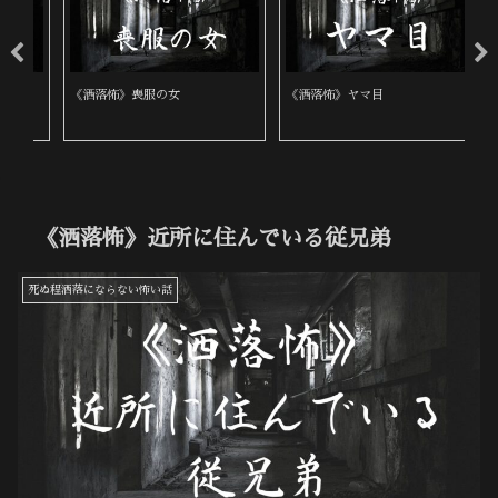
《洒落怖》喪服の女
《洒落怖》ヤマ目
《
《洒落怖》近所に住んでいる従兄弟
死ぬ程洒落にならない怖い話