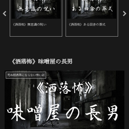
《洒落怖》無意識の呪い
《洒落怖》ある田舎の葬式
《
《洒落怖》味噌屋の長男
死ぬ程洒落にならない怖い話