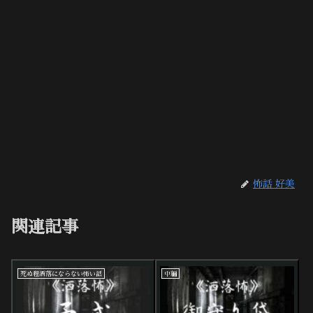
怖話 好美
関連記事
死ぬ程洒落にならない怖い話
中編