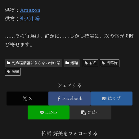
供物：
Amazon
供物：
楽天市場
……その行為は、静かに……しかし確実に、次の怪異を呼
び寄せます。
死ぬ程洒落にならない怖い話
短編
有名
洒落怖
短編
シェアする
X
Facebook
はてブ
LINE
コピー
怖話 好美をフォローする