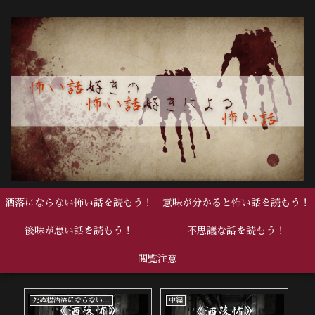
洒落にならない怖い話を読もう！
意味が分かると怖い話を読もう！
後味が悪い話を読もう！
不思議な話を読もう！
閲覧注意
死ぬ程洒落にならない怖い話
中編