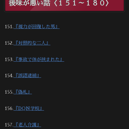
後味が悪い話〈１５１～１８０〉
151.
『視力が回復した男』
152.
『対照的な二人』
153.
『事故で体が挟まれた』
154.
『誤認逮捕』
155.
『偽札』
156.
『DQN学校』
157.
『老人介護』