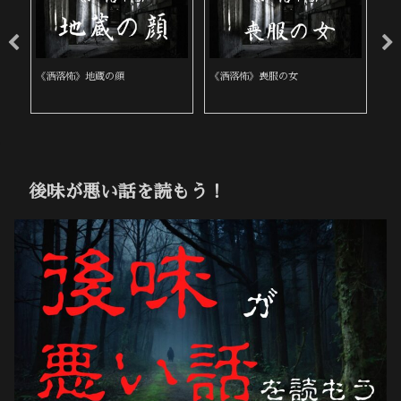
《洒落怖》地蔵の顔
《洒落怖》喪服の女
《
後味が悪い話を読もう！