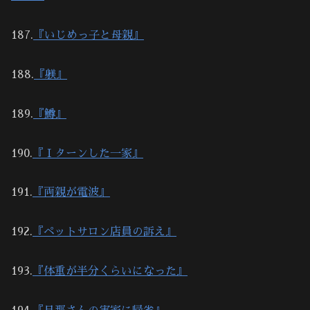
187.
『いじめっ子と母親』
188.
『躾』
189.
『鱒』
190.
『Ｉターンした一家』
191.
『両親が電波』
192.
『ペットサロン店員の訴え』
193.
『体重が半分くらいになった』