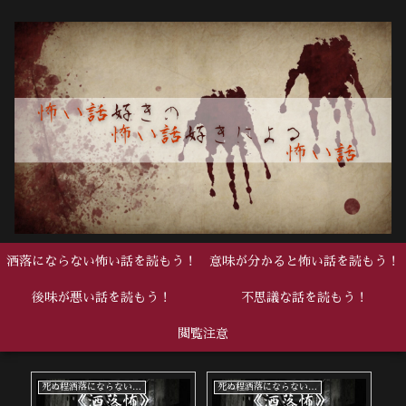
洒落にならない怖い話を読もう！
意味が分かると怖い話を読もう！
後味が悪い話を読もう！
不思議な話を読もう！
閲覧注意
死ぬ程洒落にならない怖い話
死ぬ程洒落にならない怖い話
中