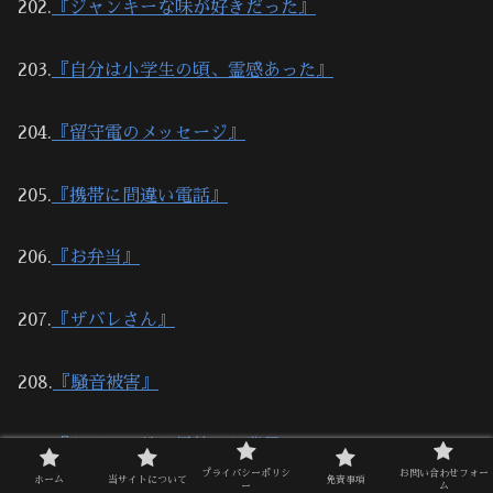
202.
『ジャンキーな味が好きだった』
203.
『自分は小学生の頃、霊感あった』
204.
『留守電のメッセージ』
205.
『携帯に間違い電話』
206.
『お弁当』
207.
『ザバレさん』
208.
『騒音被害』
209.
『キリスト教に帰依した農民』
プライバシーポリシ
お問い合わせフォー
ホーム
当サイトについて
免責事項
ー
ム