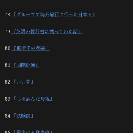
78.
『グループで海外旅行に行った日本人』
79.
『英語の教科書に載っていた話』
80.
『車椅子の老婆』
81.
『国際郵便』
82.
『いい夢』
83.
『心を病んだ母親』
84.
『試験前』
85.
『電車の人身事故』