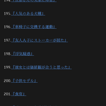
194.
『旦那さんの実家に帰省』
195.
『人気のある犬種』
196.
『車椅子に交換する運動』
197.
『友人Ａ子にストーカーが居た』
198.
『浮気疑惑』
199.
『彼女とは価値観が合うと思った』
200.
『子供モデル』
201.
『食育』